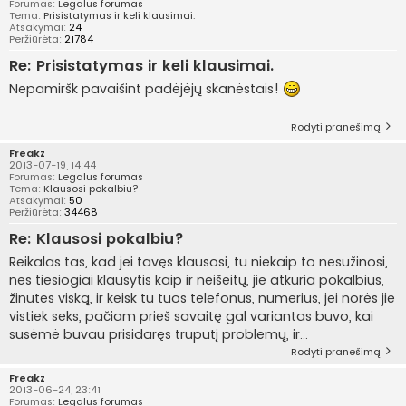
Forumas:
Legalus forumas
Tema:
Prisistatymas ir keli klausimai.
Atsakymai:
24
Peržiūrėta:
21784
Re: Prisistatymas ir keli klausimai.
Nepamiršk pavaišint padėjėjų skanėstais!
Rodyti pranešimą
Freakz
2013-07-19, 14:44
Forumas:
Legalus forumas
Tema:
Klausosi pokalbiu?
Atsakymai:
50
Peržiūrėta:
34468
Re: Klausosi pokalbiu?
Reikalas tas, kad jei tavęs klausosi, tu niekaip to nesužinosi,
nes tiesiogiai klausytis kaip ir neišeitų, jie atkuria pokalbius,
žinutes viską, ir keisk tu tuos telefonus, numerius, jei norės jie
vistiek seks, pačiam prieš savaitę gal variantas buvo, kai
susėmė buvau prisidaręs truputį problemų, ir...
Rodyti pranešimą
Freakz
2013-06-24, 23:41
Forumas:
Legalus forumas