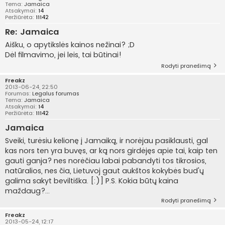
Tema:
Jamaica
Atsakymai:
14
Peržiūrėta:
11142
Re: Jamaica
Aišku, o apytikslės kainos nežinai? ;D
Dėl filmavimo, jei leis, tai būtinai!
Rodyti pranešimą
Freakz
2013-06-24, 22:50
Forumas:
Legalus forumas
Tema:
Jamaica
Atsakymai:
14
Peržiūrėta:
11142
Jamaica
Sveiki, turėsiu kelionę į Jamaiką, ir norėjau pasiklausti, gal
kas nors ten yra buvęs, ar ką nors girdėjęs apie tai, kaip ten
gauti ganja? nes norėčiau labai pabandyti tos tikrosios,
natūralios, nes čia, Lietuvoj gaut aukštos kokybės bud'ų
galima sakyt beviltiška. [:)] P.S. Kokia būtų kaina
maždaug?...
Rodyti pranešimą
Freakz
2013-05-24, 12:17