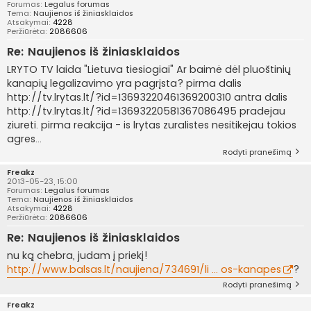
Forumas:
Legalus forumas
Tema:
Naujienos iš žiniasklaidos
Atsakymai:
4228
Peržiūrėta:
2086606
Re: Naujienos iš žiniasklaidos
LRYTO TV laida "Lietuva tiesiogiai" Ar baimė dėl pluoštinių
kanapių legalizavimo yra pagrįsta? pirma dalis
http://tv.lrytas.lt/?id=13693220461369200310 antra dalis
http://tv.lrytas.lt/?id=13693220581367086495 pradejau
ziureti. pirma reakcija - is lrytas zuralistes nesitikejau tokios
agres...
Rodyti pranešimą
Freakz
2013-05-23, 15:00
Forumas:
Legalus forumas
Tema:
Naujienos iš žiniasklaidos
Atsakymai:
4228
Peržiūrėta:
2086606
Re: Naujienos iš žiniasklaidos
nu ką chebra, judam į priekį!
http://www.balsas.lt/naujiena/734691/li ... os-kanapes
?
Rodyti pranešimą
Freakz