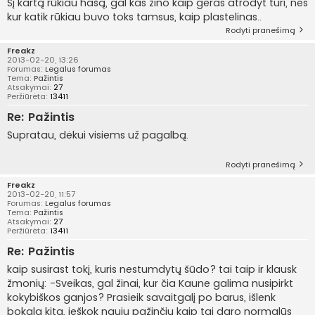
Šį kartą rūkiau hašą, gal kas žino kaip geras atrodyt turi, nes
kur katik rūkiau buvo toks tamsus, kaip plastelinas..
Rodyti pranešimą
Freakz
2013-02-20, 13:26
Forumas:
Legalus forumas
Tema:
Pažintis
Atsakymai:
27
Peržiūrėta:
13411
Re: Pažintis
Supratau, dėkui visiems už pagalbą.
Rodyti pranešimą
Freakz
2013-02-20, 11:57
Forumas:
Legalus forumas
Tema:
Pažintis
Atsakymai:
27
Peržiūrėta:
13411
Re: Pažintis
kaip susirast tokį, kuris nestumdytų šūdo? tai taip ir klausk
žmonių: -Sveikas, gal žinai, kur čia Kaune galima nusipirkt
kokybiškos ganjos? Prasieik savaitgalį po barus, išlenk
bokalą kitą, ieškok naujų pažinčių kaip tai daro normalūs