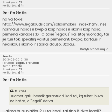
Atsakymai:
27
Peržiūrėta:
13411
Re: Pažintis
na va tokie:
http://www.legalbuds.com/solidsmokes_index.html , nes
normalus hašas ir kvepia kaip hašas ir skonis kaip hašo,
primena kanapes :D . O tokie "legalūs" kai šitoj nuorodoj, tai
jie turi tokį specifinį vaistus primenantį kvapą, kartaus ir
neaiškaus skonio ir stipriai daužo. Uždau...
Rodyti pranešimą
Freakz
2013-02-20, 21:30
Forumas:
Legalus forumas
Tema:
Pažintis
Atsakymai:
27
Peržiūrėta:
13411
Re: Pažintis
G. rašė:
Tuomet galiu beveik garantuoti, kad tai, ką rūkėt, buvo
ne hašas, o "legali" derva.
Galima būtų plačiau? O ta legali, tai tipo iš tikro legali?