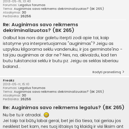
2013-05-15, 13:43
Forumas:
Legalus forumas
Tema:
Auginimas savo reikmems dekriminalizuotas? (BK 265)
Atsakymai:
30
Peržiūrėta:
26256
Re: Auginimas savo reikmems
dekriminalizuotas? (BK 265)
Galbut kas nors dar galetu iterpti zodi apie tai, kaip
istatyme yra interpretuojamas "auginimas"? Jeigu as
uzpyliau kilgorama seklu vandenuku, ir jos germinate'ino -
tai jau auginimas ar dar ne? Nes, na, akivaizdu, kad ten
butu tukstanciai seklu ir butu pz. Jeigu as seklas isberiau
baland...
Rodyti pranešimą
Freakz
2013-05-11, 15:10
Forumas:
Legalus forumas
Tema:
Auginimas savo reikmems dekriminalizuotas? (BK 265)
Atsakymai:
30
Peržiūrėta:
26256
Re: Auginimas savo reikmems legalus? (BK 265)
Nu be tu ir atradai..
Jei taip tai būtų labai gerai, bet jei čia tiesa, tai geriau jos
neskleist bet kam, nes tuoj ištaisys tą klaidą ir visi liksim ant