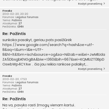
Rodyti pranešimą
Freakz
2013-02-20, 20:20
Forumas:
Legalus forumas
Tema:
Pažintis
Atsakymai:
27
Peržiūrėta:
13411
Re: Pažintis
sunkoka pasakyt, geriau pats pasižiūrėk
https://www.google.com/search?q=hash&oe=utf-
8&aq=t&um=1&ie=UTF-
8&hl=lt&tbm=isch&source=og&sa=N&tab=wi&ei=JwMlUda
ZA5DbsgbKhIGgBA&biw=1360&bih=667&sei=KQMlUZT0BpD
OswbWp4CYAw .. čia jau reikia rankose palaikyt,...
Rodyti pranešimą
Freakz
2013-02-20, 17:53
Forumas:
Legalus forumas
Tema:
Pažintis
Atsakymai:
27
Peržiūrėta:
13411
Re: Pažintis
Na va, pavyko rasti žmogų vienam kartui..