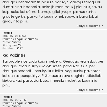
draugas bendraamžis pasiūlė parūkyti, galvoju smagu nu
dūmai eina ir panašiai, sako jis man trauk į plaučius, sakau
kaip, sako kai dūmai burnoje giliai įkvėpk, pirmus kartus
graužė gerklę, paskui to jausmo nebebuvo ir buvo labai
gerai, ir taip į s...
Rodyti pranešimą
Freakz
2013-02-21, 13:03
Forumas:
Legalus forumas
Tema:
Pažintis
Atsakymai:
27
Peržiūrėta:
13411
Re: Pažintis
Tai problemos tada kaip ir nebera. Geriausia yra ieskot per
draugus, tada ir isigysi kokybiskesni produkta. O jei per
draugus nerandi - nerukyk kuri laika. Negi sunku pakentet,
kol atsiras perspektyvu? Geriausia savo augint nedideliais
kiekiais, kad pastoviai butu, ir nereiks moket tu kosminiu
pini...
Rodyti pranešimą
Freakz
2013-02-20, 21:42
Forumas:
Legalus forumas
Tema:
Pažintis