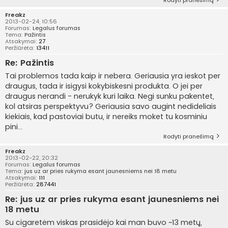
Rodyti pranešimą
Freakz
2013-02-24, 10:56
Forumas:
Legalus forumas
Tema:
Pažintis
Atsakymai:
27
Peržiūrėta:
13411
Re: Pažintis
Tai problemos tada kaip ir nebera. Geriausia yra ieskot per
draugus, tada ir isigysi kokybiskesni produkta. O jei per
draugus nerandi - nerukyk kuri laika. Negi sunku pakentet,
kol atsiras perspektyvu? Geriausia savo augint nedideliais
kiekiais, kad pastoviai butu, ir nereiks moket tu kosminiu
pini...
Rodyti pranešimą
Freakz
2013-02-22, 20:32
Forumas:
Legalus forumas
Tema:
jus uz ar pries rukyma esant jaunesniems nei 18 metu
Atsakymai:
111
Peržiūrėta:
287441
Re: jus uz ar pries rukyma esant jaunesniems nei
18 metu
Su cigaretėm viskas prasidėjo kai man buvo ~13 metų,