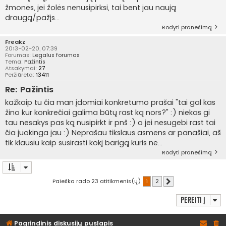
žmonės, jei žolės nenusipirksi, tai bent jau naują
draugą/pažįs...
Rodyti pranešimą
Freakz
2013-02-20, 07:39
Forumas:
Legalus forumas
Tema:
Pažintis
Atsakymai:
27
Peržiūrėta:
13411
Re: Pažintis
kažkaip tu čia man įdomiai konkretumo prašai "tai gal kas
žino kur konkrečiai galima būtų rast ką nors?" :) niekas gi
tau nesakys pas ką nusipirkt ir pnš :) o jei nesugebi rast tai
čia juokinga jau :) Neprašau tikslaus asmens ar panašiai, aš
tik klausiu kaip susirasti kokį barigą kuris ne...
Rodyti pranešimą
Paieška rado 23 atitikmenis(ų)
1
2
Kitas
Pereiti į
Pagrindinis diskusijų puslapis