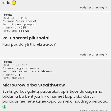
ledo
Rodyti pranešimą
Freakz
2013-03-08, 14:10
Forumas:
Prašau žodžio!
Tema:
Paprasti pliurpalai
Atsakymai:
4035
Peržiūrėta:
1686725
Re: Paprasti pliurpalai
Kaip pasidaryti thc ekstraktą?
Rodyti pranešimą
Freakz
2013-02-24, 17:37
Forumas:
Legalus forumas
Tema:
MicroGrow arba StealthGrow
Atsakymai:
1
Peržiūrėta:
2277
MicroGrow arba StealthGrow
Sveiki, gal kas galėtų papasakot apie šiuos du auginimo
būdus, arba bent jau link'ą numest kaip viską daryt ir
panašiai, nes nete kur ieškojau tai nieko naudingo neradau.