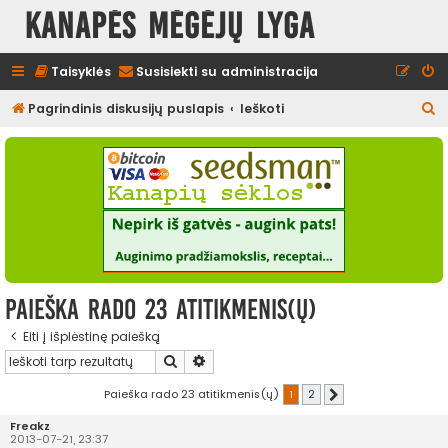
Kanapės mėgėjų lyga
Taisyklės
Susisiekti su administracija
I
Pagrindinis diskusijų puslapis
Ieškoti
e
š
k
o
t
i
Paieška rado 23 atitikmenis(ų)
Eiti į išplėstinę paiešką
Ieškoti
Išplėstinė paieška
Paieška rado 23 atitikmenis(ų)
1
2
Kitas
Freakz
2013-07-21, 23:37