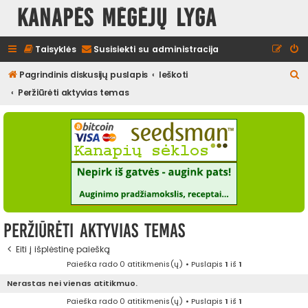
Kanapės mėgėjų lyga
Taisyklės
Susisiekti su administracija
I
Pagrindinis diskusijų puslapis
Ieškoti
e
Peržiūrėti aktyvias temas
š
k
o
t
i
Peržiūrėti aktyvias temas
Eiti į išplėstinę paiešką
Paieška rado 0 atitikmenis(ų) • Puslapis
1
iš
1
Nerastas nei vienas atitikmuo.
Paieška rado 0 atitikmenis(ų) • Puslapis
1
iš
1