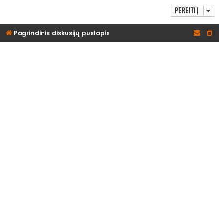
Pereiti į
Pagrindinis diskusijų puslapis