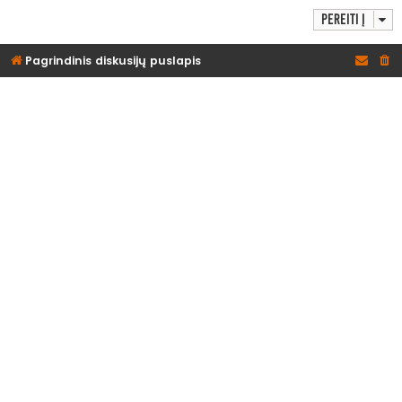
Pereiti į
Pagrindinis diskusijų puslapis