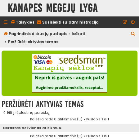
Kanapės mėgėjų lyga
Taisyklės
Susisiekti su administracija
I
Pagrindinis diskusijų puslapis
Ieškoti
e
Peržiūrėti aktyvias temas
š
k
o
t
i
Peržiūrėti aktyvias temas
Eiti į išplėstinę paiešką
Paieška rado 0 atitikmenis(ų) • Puslapis
1
iš
1
Nerastas nei vienas atitikmuo.
Paieška rado 0 atitikmenis(ų) • Puslapis
1
iš
1