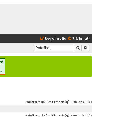
Registruotis
Prisijungti
Ieškoti
Išplėstinė paieška
Paieška rado 0 atitikmenis(ų) • Puslapis
1
iš
1
Paieška rado 0 atitikmenis(ų) • Puslapis
1
iš
1