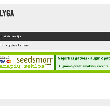
lyga
administracija
ėti aktyvias temas