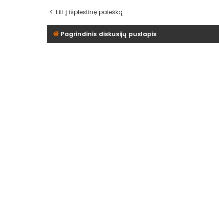
Eiti į išplėstinę paiešką
Pagrindinis diskusijų puslapis