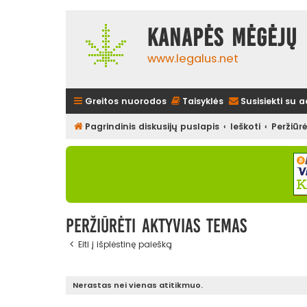
Kanapės mėgėjų 
www.legalus.net
Greitos nuorodos
Taisyklės
Susisiekti su 
Pagrindinis diskusijų puslapis
Ieškoti
Peržiūr
Peržiūrėti aktyvias temas
Eiti į išplėstinę paiešką
Nerastas nei vienas atitikmuo.