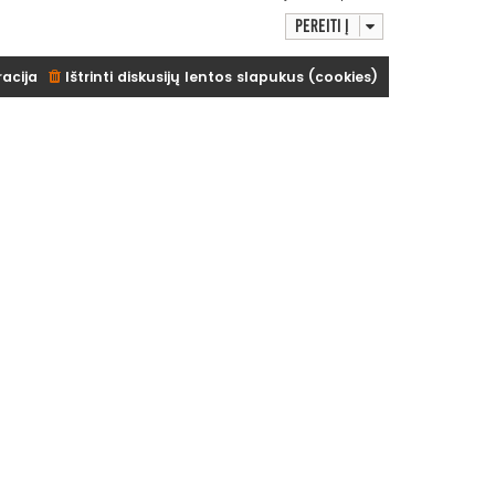
Pereiti į
racija
Ištrinti diskusijų lentos slapukus (cookies)