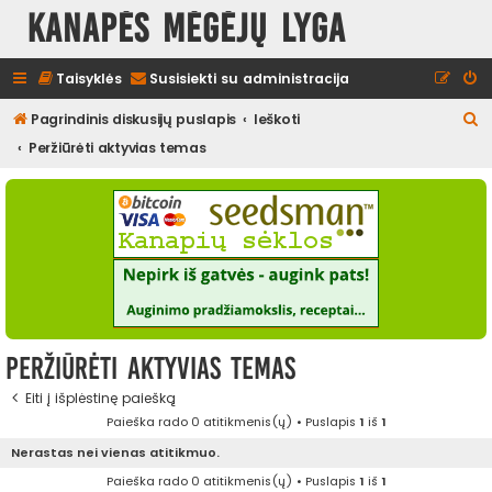
Kanapės mėgėjų lyga
Taisyklės
Susisiekti su administracija
I
Pagrindinis diskusijų puslapis
Ieškoti
e
Peržiūrėti aktyvias temas
š
k
o
t
i
Peržiūrėti aktyvias temas
Eiti į išplėstinę paiešką
Paieška rado 0 atitikmenis(ų) • Puslapis
1
iš
1
Nerastas nei vienas atitikmuo.
Paieška rado 0 atitikmenis(ų) • Puslapis
1
iš
1