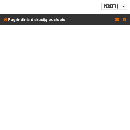
Pereiti į
Pagrindinis diskusijų puslapis