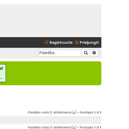
Registruotis
Prisijungti
Ieškoti
Išplėstinė paieška
Paieška rado 0 atitikmenis(ų) • Puslapis
1
iš
1
Paieška rado 0 atitikmenis(ų) • Puslapis
1
iš
1