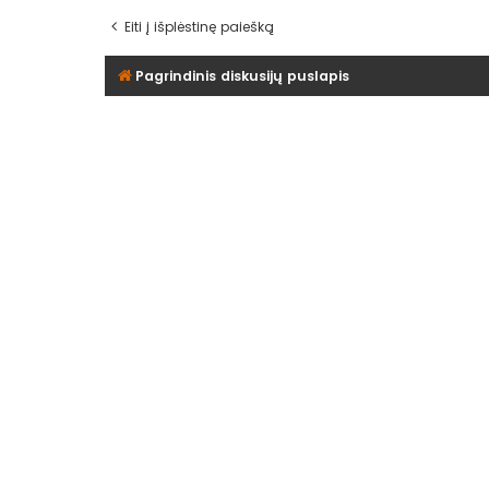
Eiti į išplėstinę paiešką
Pagrindinis diskusijų puslapis