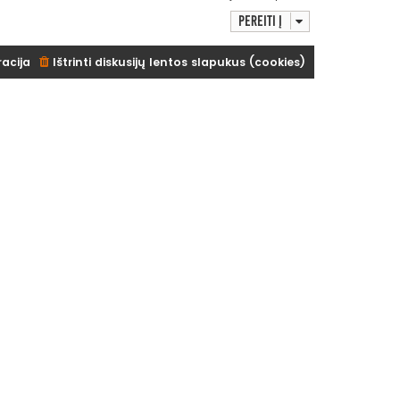
Pereiti į
racija
Ištrinti diskusijų lentos slapukus (cookies)