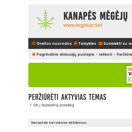
Kanapės mėgėjų 
www.legalus.net
Greitos nuorodos
Taisyklės
Susisiekti su 
Pagrindinis diskusijų puslapis
Ieškoti
Peržiūr
Peržiūrėti aktyvias temas
Eiti į išplėstinę paiešką
Nerastas nei vienas atitikmuo.