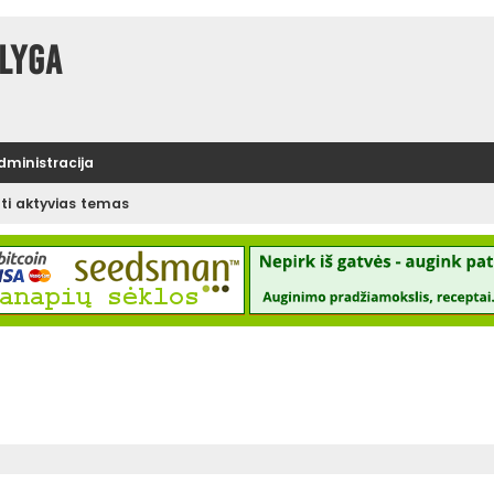
lyga
administracija
ėti aktyvias temas