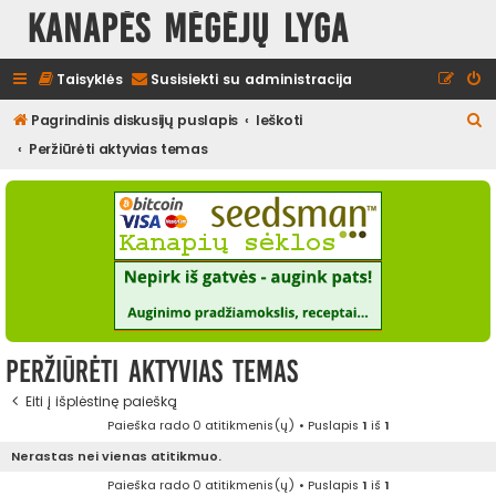
Kanapės mėgėjų lyga
Taisyklės
Susisiekti su administracija
I
Pagrindinis diskusijų puslapis
Ieškoti
e
Peržiūrėti aktyvias temas
š
k
o
t
i
Peržiūrėti aktyvias temas
Eiti į išplėstinę paiešką
Paieška rado 0 atitikmenis(ų) • Puslapis
1
iš
1
Nerastas nei vienas atitikmuo.
Paieška rado 0 atitikmenis(ų) • Puslapis
1
iš
1