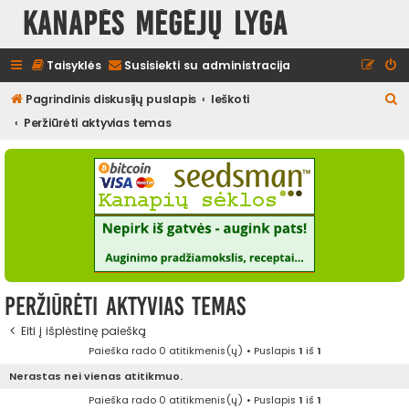
Kanapės mėgėjų lyga
Taisyklės
Susisiekti su administracija
I
Pagrindinis diskusijų puslapis
Ieškoti
e
Peržiūrėti aktyvias temas
š
k
o
t
i
Peržiūrėti aktyvias temas
Eiti į išplėstinę paiešką
Paieška rado 0 atitikmenis(ų) • Puslapis
1
iš
1
Nerastas nei vienas atitikmuo.
Paieška rado 0 atitikmenis(ų) • Puslapis
1
iš
1