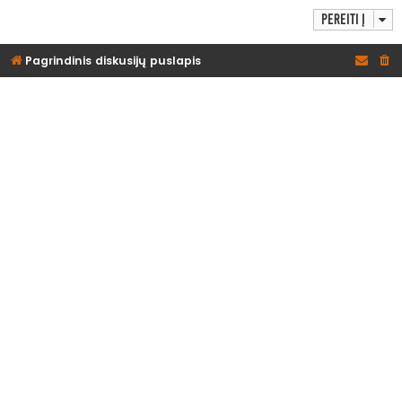
Pereiti į
Pagrindinis diskusijų puslapis