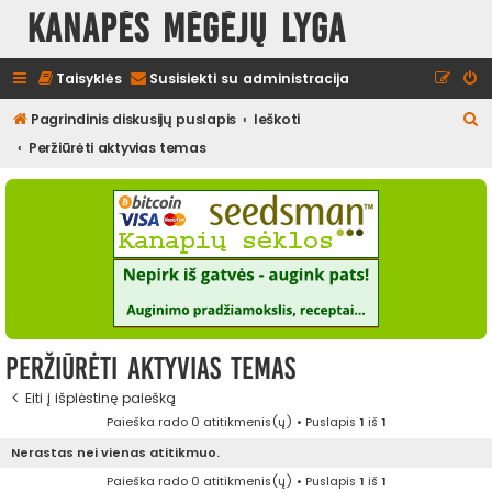
Kanapės mėgėjų lyga
Taisyklės
Susisiekti su administracija
I
Pagrindinis diskusijų puslapis
Ieškoti
e
Peržiūrėti aktyvias temas
š
k
o
t
i
Peržiūrėti aktyvias temas
Eiti į išplėstinę paiešką
Paieška rado 0 atitikmenis(ų) • Puslapis
1
iš
1
Nerastas nei vienas atitikmuo.
Paieška rado 0 atitikmenis(ų) • Puslapis
1
iš
1