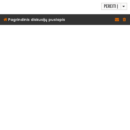
Pereiti į
Pagrindinis diskusijų puslapis