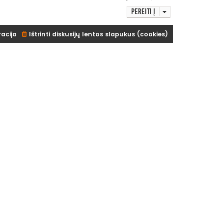
Pereiti į
racija
Ištrinti diskusijų lentos slapukus (cookies)