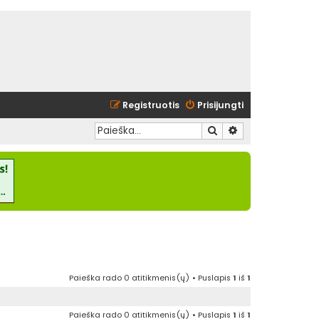
Registruotis
Prisijungti
Ieškoti
Išplėstinė paieška
Paieška rado 0 atitikmenis(ų) • Puslapis
1
iš
1
Paieška rado 0 atitikmenis(ų) • Puslapis
1
iš
1