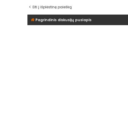
Eiti į išplėstinę paiešką
Pagrindinis diskusijų puslapis