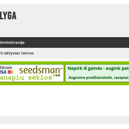
lyga
administracija
ėti aktyvias temas