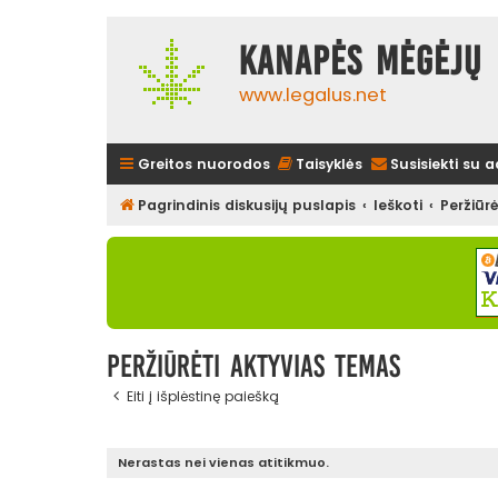
Kanapės mėgėjų 
www.legalus.net
Greitos nuorodos
Taisyklės
Susisiekti su 
Pagrindinis diskusijų puslapis
Ieškoti
Peržiūr
Peržiūrėti aktyvias temas
Eiti į išplėstinę paiešką
Nerastas nei vienas atitikmuo.