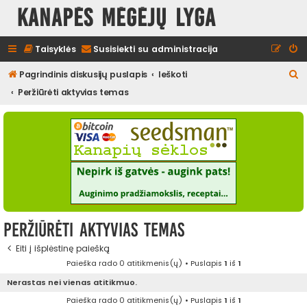
Kanapės mėgėjų lyga
Taisyklės
Susisiekti su administracija
I
Pagrindinis diskusijų puslapis
Ieškoti
e
Peržiūrėti aktyvias temas
š
k
o
t
i
Peržiūrėti aktyvias temas
Eiti į išplėstinę paiešką
Paieška rado 0 atitikmenis(ų) • Puslapis
1
iš
1
Nerastas nei vienas atitikmuo.
Paieška rado 0 atitikmenis(ų) • Puslapis
1
iš
1