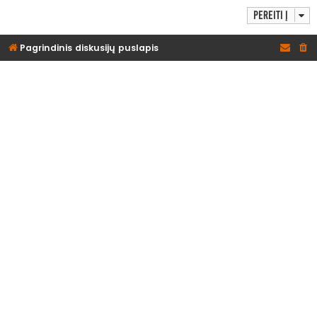
Pereiti į
Pagrindinis diskusijų puslapis