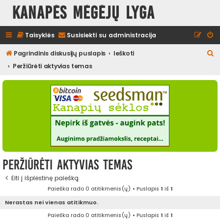
Kanapės mėgėjų lyga
Taisyklės
Susisiekti su administracija
I
Pagrindinis diskusijų puslapis
Ieškoti
e
Peržiūrėti aktyvias temas
š
k
o
t
i
Peržiūrėti aktyvias temas
Eiti į išplėstinę paiešką
Paieška rado 0 atitikmenis(ų) • Puslapis
1
iš
1
Nerastas nei vienas atitikmuo.
Paieška rado 0 atitikmenis(ų) • Puslapis
1
iš
1