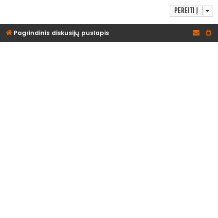
Pereiti į
Pagrindinis diskusijų puslapis