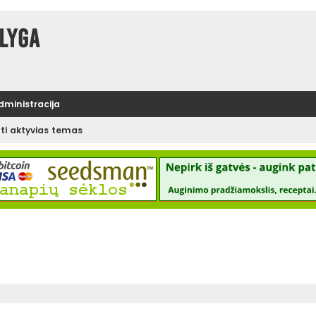
lyga
administracija
ėti aktyvias temas