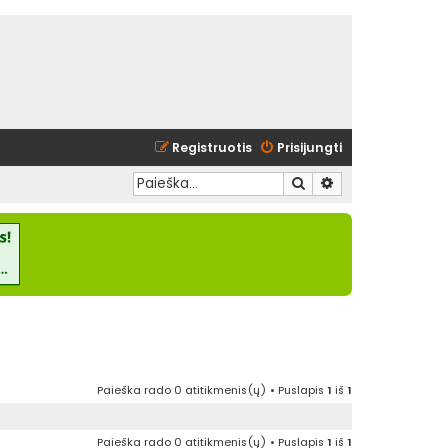
Registruotis
Prisijungti
Ieškoti
Išplėstinė paieška
Paieška rado 0 atitikmenis(ų) • Puslapis
1
iš
1
Paieška rado 0 atitikmenis(ų) • Puslapis
1
iš
1