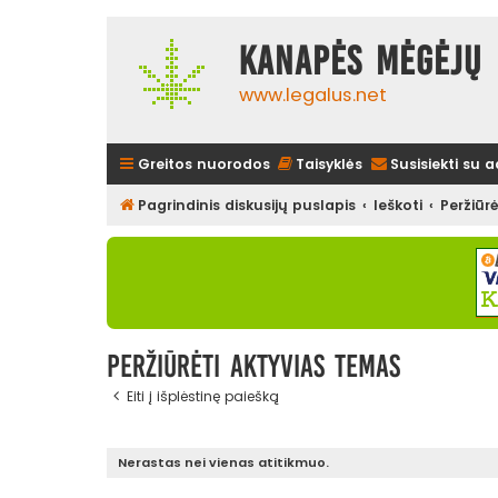
Kanapės mėgėjų 
www.legalus.net
Greitos nuorodos
Taisyklės
Susisiekti su 
Pagrindinis diskusijų puslapis
Ieškoti
Peržiūr
Peržiūrėti aktyvias temas
Eiti į išplėstinę paiešką
Nerastas nei vienas atitikmuo.