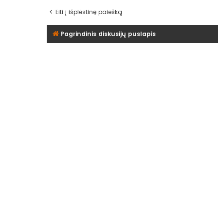
Eiti į išplėstinę paiešką
Pagrindinis diskusijų puslapis