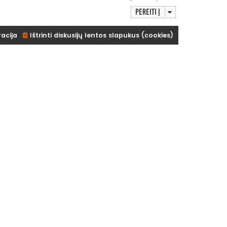
Pereiti į
racija
Ištrinti diskusijų lentos slapukus (cookies)