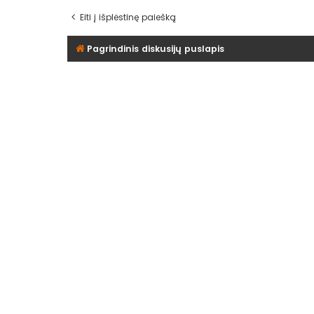
Eiti į išplėstinę paiešką
Pagrindinis diskusijų puslapis