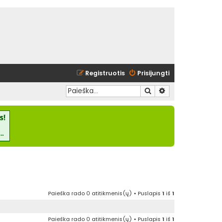
Registruotis
Prisijungti
Ieškoti
Išplėstinė paieška
Paieška rado 0 atitikmenis(ų) • Puslapis
1
iš
1
Paieška rado 0 atitikmenis(ų) • Puslapis
1
iš
1