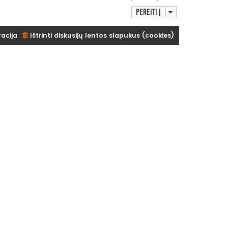
Pereiti į
racija
Ištrinti diskusijų lentos slapukus (cookies)