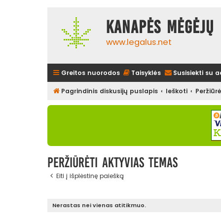
Kanapės mėgėjų 
www.legalus.net
Greitos nuorodos
Taisyklės
Susisiekti su 
Pagrindinis diskusijų puslapis
Ieškoti
Peržiūr
Peržiūrėti aktyvias temas
Eiti į išplėstinę paiešką
Nerastas nei vienas atitikmuo.