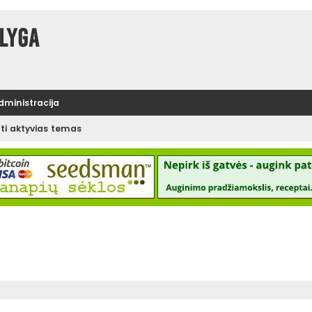
lyga
administracija
ėti aktyvias temas