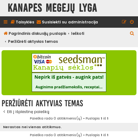
Kanapės mėgėjų lyga
Taisyklės
Susisiekti su administracija
I
Pagrindinis diskusijų puslapis
Ieškoti
e
Peržiūrėti aktyvias temas
š
k
o
t
i
Peržiūrėti aktyvias temas
Eiti į išplėstinę paiešką
Paieška rado 0 atitikmenis(ų) • Puslapis
1
iš
1
Nerastas nei vienas atitikmuo.
Paieška rado 0 atitikmenis(ų) • Puslapis
1
iš
1