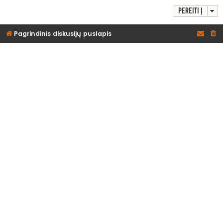
Pereiti į
Pagrindinis diskusijų puslapis