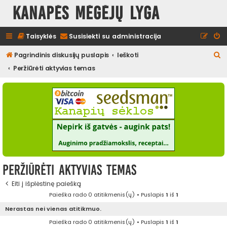
Kanapės mėgėjų lyga
Taisyklės
Susisiekti su administracija
I
Pagrindinis diskusijų puslapis
Ieškoti
e
Peržiūrėti aktyvias temas
š
k
o
t
i
Peržiūrėti aktyvias temas
Eiti į išplėstinę paiešką
Paieška rado 0 atitikmenis(ų) • Puslapis
1
iš
1
Nerastas nei vienas atitikmuo.
Paieška rado 0 atitikmenis(ų) • Puslapis
1
iš
1