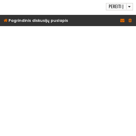
Pereiti į
Pagrindinis diskusijų puslapis