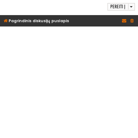
Pereiti į
Pagrindinis diskusijų puslapis