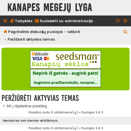
Kanapės mėgėjų lyga
Taisyklės
Susisiekti su administracija
I
Pagrindinis diskusijų puslapis
Ieškoti
e
Peržiūrėti aktyvias temas
š
k
o
t
i
Peržiūrėti aktyvias temas
Eiti į išplėstinę paiešką
Paieška rado 0 atitikmenis(ų) • Puslapis
1
iš
1
Nerastas nei vienas atitikmuo.
Paieška rado 0 atitikmenis(ų) • Puslapis
1
iš
1