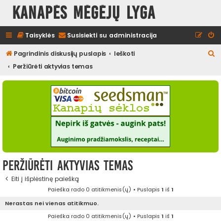
Kanapės mėgėjų lyga
Taisyklės
Susisiekti su administracija
I
Pagrindinis diskusijų puslapis
Ieškoti
e
Peržiūrėti aktyvias temas
š
k
o
t
i
Peržiūrėti aktyvias temas
Eiti į išplėstinę paiešką
Paieška rado 0 atitikmenis(ų) • Puslapis
1
iš
1
Nerastas nei vienas atitikmuo.
Paieška rado 0 atitikmenis(ų) • Puslapis
1
iš
1