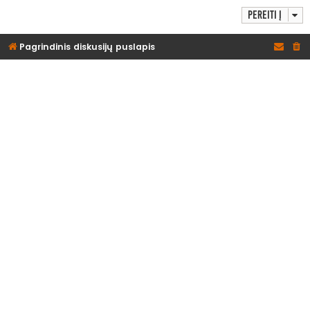
Pereiti į
Pagrindinis diskusijų puslapis