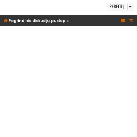
Pereiti į
Pagrindinis diskusijų puslapis