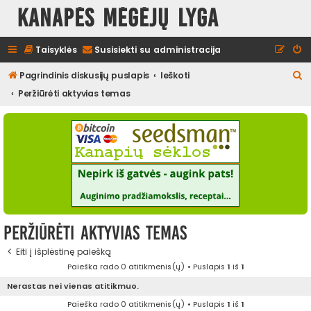
Kanapės mėgėjų lyga
Taisyklės
Susisiekti su administracija
I
Pagrindinis diskusijų puslapis
Ieškoti
e
Peržiūrėti aktyvias temas
š
k
o
t
i
Peržiūrėti aktyvias temas
Eiti į išplėstinę paiešką
Paieška rado 0 atitikmenis(ų) • Puslapis
1
iš
1
Nerastas nei vienas atitikmuo.
Paieška rado 0 atitikmenis(ų) • Puslapis
1
iš
1