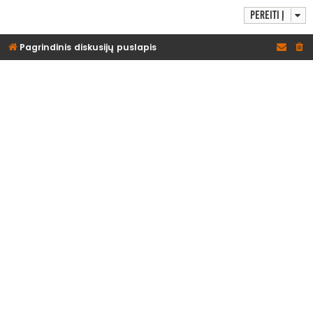
Pereiti į
Pagrindinis diskusijų puslapis