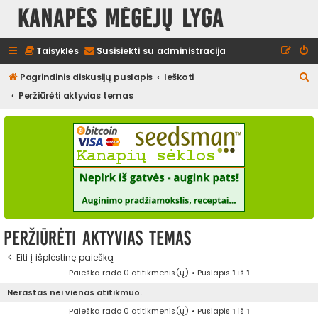
Kanapės mėgėjų lyga
Taisyklės
Susisiekti su administracija
I
Pagrindinis diskusijų puslapis
Ieškoti
e
Peržiūrėti aktyvias temas
š
k
o
t
i
Peržiūrėti aktyvias temas
Eiti į išplėstinę paiešką
Paieška rado 0 atitikmenis(ų) • Puslapis
1
iš
1
Nerastas nei vienas atitikmuo.
Paieška rado 0 atitikmenis(ų) • Puslapis
1
iš
1