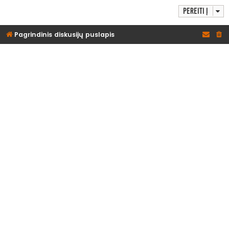
Pereiti į
Pagrindinis diskusijų puslapis