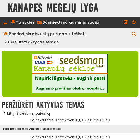
Kanapės mėgėjų lyga
Taisyklės
Susisiekti su administracija
I
Pagrindinis diskusijų puslapis
Ieškoti
e
Peržiūrėti aktyvias temas
š
k
o
t
i
Peržiūrėti aktyvias temas
Eiti į išplėstinę paiešką
Paieška rado 0 atitikmenis(ų) • Puslapis
1
iš
1
Nerastas nei vienas atitikmuo.
Paieška rado 0 atitikmenis(ų) • Puslapis
1
iš
1