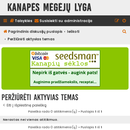
Kanapės mėgėjų lyga
Taisyklės
Susisiekti su administracija
I
Pagrindinis diskusijų puslapis
Ieškoti
e
Peržiūrėti aktyvias temas
š
k
o
t
i
Peržiūrėti aktyvias temas
Eiti į išplėstinę paiešką
Paieška rado 0 atitikmenis(ų) • Puslapis
1
iš
1
Nerastas nei vienas atitikmuo.
Paieška rado 0 atitikmenis(ų) • Puslapis
1
iš
1