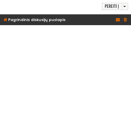
Pereiti į
Pagrindinis diskusijų puslapis