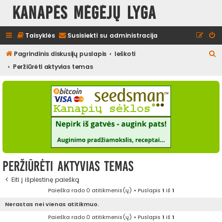
Kanapės mėgėjų lyga
Taisyklės
Susisiekti su administracija
I
Pagrindinis diskusijų puslapis
Ieškoti
e
Peržiūrėti aktyvias temas
š
k
o
t
i
Peržiūrėti aktyvias temas
Eiti į išplėstinę paiešką
Paieška rado 0 atitikmenis(ų) • Puslapis
1
iš
1
Nerastas nei vienas atitikmuo.
Paieška rado 0 atitikmenis(ų) • Puslapis
1
iš
1