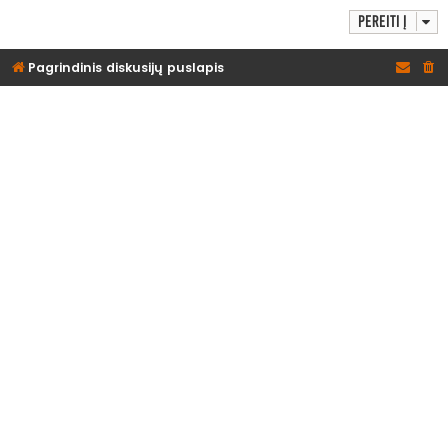
Pereiti į
Pagrindinis diskusijų puslapis