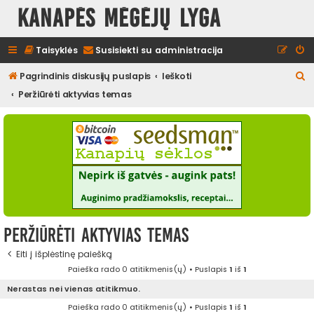
Kanapės mėgėjų lyga
Taisyklės
Susisiekti su administracija
I
Pagrindinis diskusijų puslapis
Ieškoti
e
Peržiūrėti aktyvias temas
š
k
o
t
i
Peržiūrėti aktyvias temas
Eiti į išplėstinę paiešką
Paieška rado 0 atitikmenis(ų) • Puslapis
1
iš
1
Nerastas nei vienas atitikmuo.
Paieška rado 0 atitikmenis(ų) • Puslapis
1
iš
1