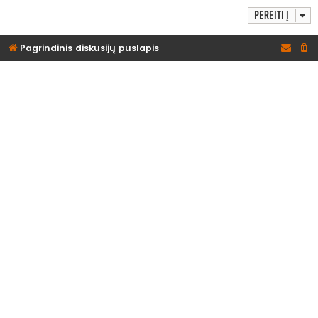
Pereiti į
Pagrindinis diskusijų puslapis