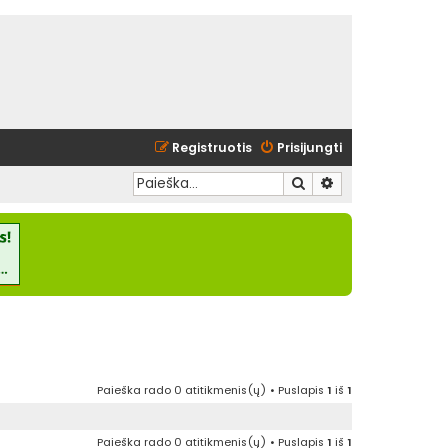
Registruotis
Prisijungti
Ieškoti
Išplėstinė paieška
Paieška rado 0 atitikmenis(ų) • Puslapis
1
iš
1
Paieška rado 0 atitikmenis(ų) • Puslapis
1
iš
1