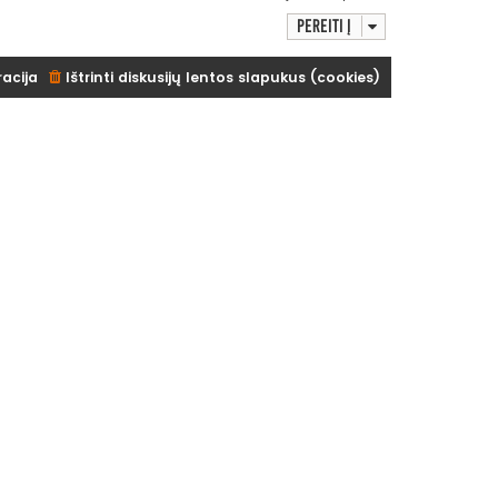
Pereiti į
racija
Ištrinti diskusijų lentos slapukus (cookies)