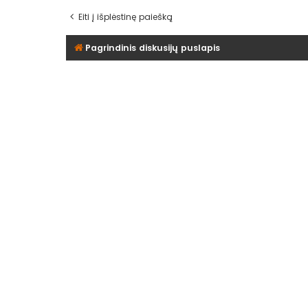
Eiti į išplėstinę paiešką
Pagrindinis diskusijų puslapis