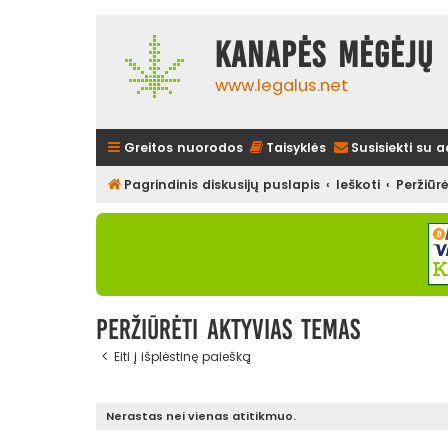
Kanapės mėgėjų 
www.legalus.net
Greitos nuorodos
Taisyklės
Susisiekti su 
Pagrindinis diskusijų puslapis
Ieškoti
Peržiūr
Peržiūrėti aktyvias temas
Eiti į išplėstinę paiešką
Nerastas nei vienas atitikmuo.