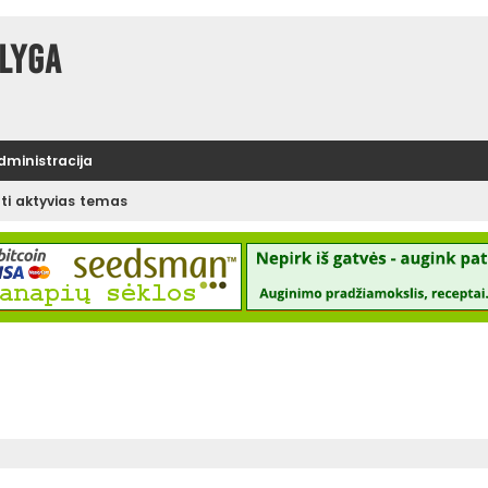
lyga
administracija
ėti aktyvias temas