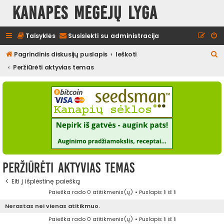
Kanapės mėgėjų lyga
Taisyklės
Susisiekti su administracija
I
Pagrindinis diskusijų puslapis
Ieškoti
e
Peržiūrėti aktyvias temas
š
k
o
t
i
Peržiūrėti aktyvias temas
Eiti į išplėstinę paiešką
Paieška rado 0 atitikmenis(ų) • Puslapis
1
iš
1
Nerastas nei vienas atitikmuo.
Paieška rado 0 atitikmenis(ų) • Puslapis
1
iš
1