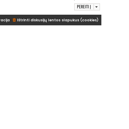
Pereiti į
racija
Ištrinti diskusijų lentos slapukus (cookies)