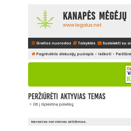
Kanapės mėgėjų 
www.legalus.net
Greitos nuorodos
Taisyklės
Susisiekti su 
Pagrindinis diskusijų puslapis
Ieškoti
Peržiūr
Peržiūrėti aktyvias temas
Eiti į išplėstinę paiešką
Nerastas nei vienas atitikmuo.