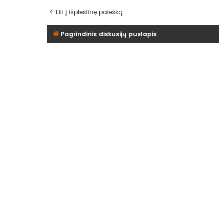
Eiti į išplėstinę paiešką
Pagrindinis diskusijų puslapis