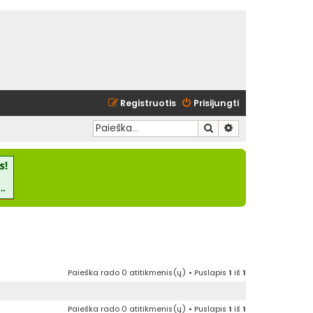
Registruotis
Prisijungti
Ieškoti
Išplėstinė paieška
Paieška rado 0 atitikmenis(ų) • Puslapis
1
iš
1
Paieška rado 0 atitikmenis(ų) • Puslapis
1
iš
1