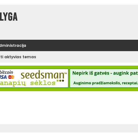
lyga
administracija
ėti aktyvias temas