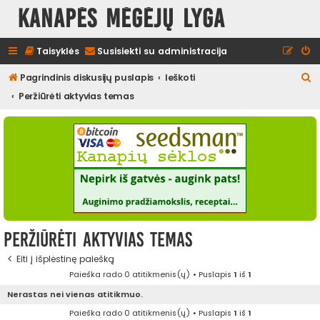
Kanapės mėgėjų lyga
Taisyklės
Susisiekti su administracija
I
Pagrindinis diskusijų puslapis
Ieškoti
e
Peržiūrėti aktyvias temas
š
k
o
t
i
Peržiūrėti aktyvias temas
Eiti į išplėstinę paiešką
Paieška rado 0 atitikmenis(ų) • Puslapis
1
iš
1
Nerastas nei vienas atitikmuo.
Paieška rado 0 atitikmenis(ų) • Puslapis
1
iš
1