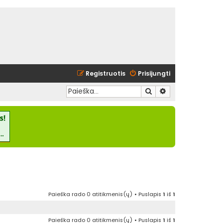
Registruotis
Prisijungti
Ieškoti
Išplėstinė paieška
Paieška rado 0 atitikmenis(ų) • Puslapis
1
iš
1
Paieška rado 0 atitikmenis(ų) • Puslapis
1
iš
1