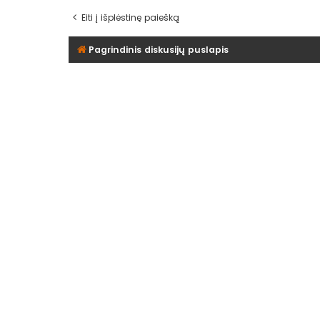
Eiti į išplėstinę paiešką
Pagrindinis diskusijų puslapis