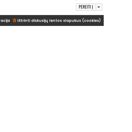
Pereiti į
racija
Ištrinti diskusijų lentos slapukus (cookies)