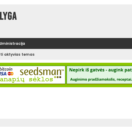
lyga
administracija
ėti aktyvias temas