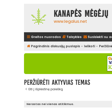
Kanapės mėgėjų 
www.legalus.net
Greitos nuorodos
Taisyklės
Susisiekti su 
Pagrindinis diskusijų puslapis
Ieškoti
Peržiūr
Peržiūrėti aktyvias temas
Eiti į išplėstinę paiešką
Nerastas nei vienas atitikmuo.