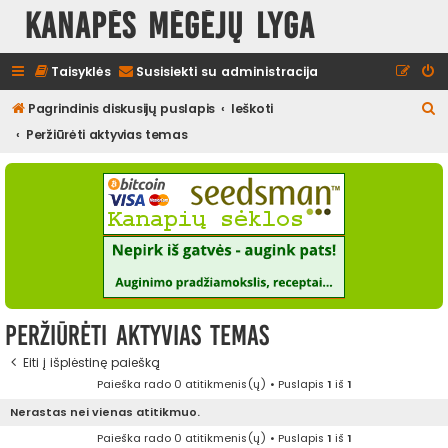
Kanapės mėgėjų lyga
Taisyklės
Susisiekti su administracija
I
Pagrindinis diskusijų puslapis
Ieškoti
e
Peržiūrėti aktyvias temas
š
k
o
t
i
Peržiūrėti aktyvias temas
Eiti į išplėstinę paiešką
Paieška rado 0 atitikmenis(ų) • Puslapis
1
iš
1
Nerastas nei vienas atitikmuo.
Paieška rado 0 atitikmenis(ų) • Puslapis
1
iš
1