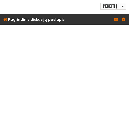
Pereiti į
Pagrindinis diskusijų puslapis