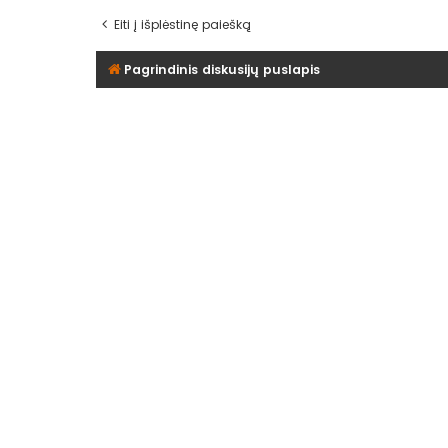
Eiti į išplėstinę paiešką
Pagrindinis diskusijų puslapis