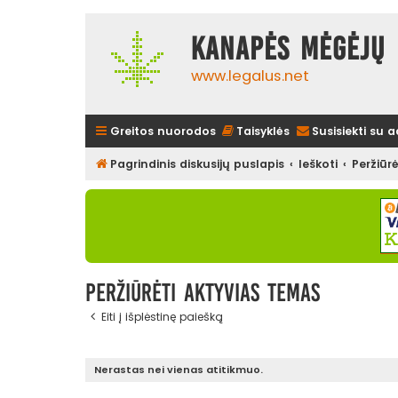
Kanapės mėgėjų 
www.legalus.net
Greitos nuorodos
Taisyklės
Susisiekti su 
Pagrindinis diskusijų puslapis
Ieškoti
Peržiūr
Peržiūrėti aktyvias temas
Eiti į išplėstinę paiešką
Nerastas nei vienas atitikmuo.