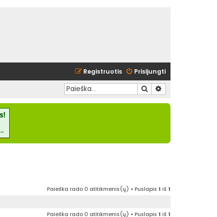
Registruotis
Prisijungti
Ieškoti
Išplėstinė paieška
Paieška rado 0 atitikmenis(ų) • Puslapis
1
iš
1
Paieška rado 0 atitikmenis(ų) • Puslapis
1
iš
1