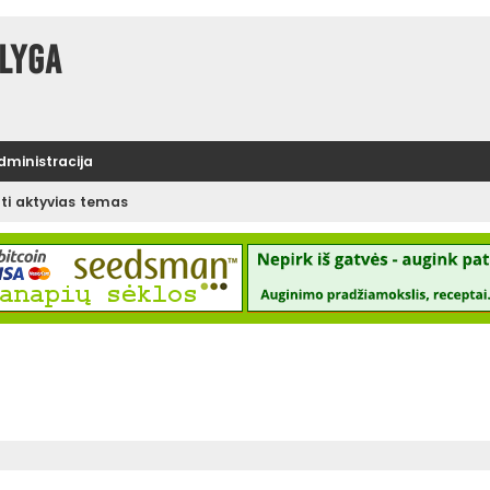
lyga
administracija
ėti aktyvias temas