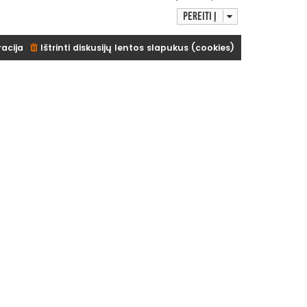
Pereiti į
racija
Ištrinti diskusijų lentos slapukus (cookies)