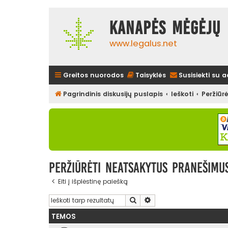
Kanapės mėgėjų 
www.legalus.net
Greitos nuorodos
Taisyklės
Susisiekti su 
Pagrindinis diskusijų puslapis
Ieškoti
Peržiūr
Peržiūrėti neatsakytus pranešimu
Eiti į išplėstinę paiešką
Ieškoti
Išplėstinė paieška
TEMOS