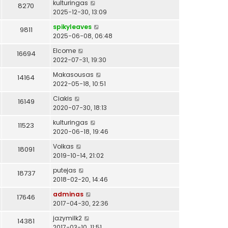
kulturingas
8270
2025-12-30, 13:09
spikyleaves
9811
2025-06-08, 06:48
Elcome
16694
2022-07-31, 19:30
Makasousas
14164
2022-05-18, 10:51
Ciakis
16149
2020-07-30, 18:13
kulturingas
11523
2020-06-18, 19:46
Volkas
18091
2019-10-14, 21:02
putejas
18737
2018-02-20, 14:46
adminas
17646
2017-04-30, 22:36
jazymilk2
14381
2017-03-10, 11:51