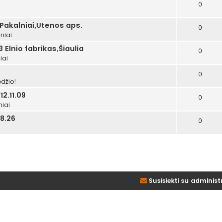
0
i
 Pakalniai,Utenos aps.
0
niai
 Elnio fabrikas,Šiaulia
0
iai
0
džio!
2.11.09
0
niai
8.26
0
Susisiekti su administ