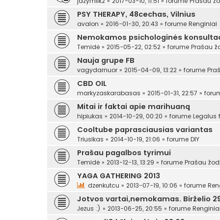
jazymilk2
»
2017-03-10, 11:51
» forume
Prašau žo
PSY THERAPY, 48cechas, Vilnius
avalon
»
2016-01-30, 20:43
» forume
Renginiai
Nemokamos psichologinės konsultac
Temidė
»
2015-05-22, 02:52
» forume
Prašau ž
Nauja grupe FB
vagydarnuor
»
2015-04-09, 13:22
» forume
Pra
CBD OIL
markyzaskarabasas
»
2015-01-31, 22:57
» for
Mitai ir faktai apie marihuaną
hipiukas
»
2014-10-29, 00:20
» forume
Legalus
Cooltube paprasciausias variantas
Triusikas
»
2014-10-19, 21:06
» forume
DIY
Prašau pagalbos tyrimui
Temidė
»
2013-12-13, 13:29
» forume
Prašau žod
YAGA GATHERING 2013
dzenkutcu
»
2013-07-19, 10:06
» forume
Ren
Jotvos vartai,nemokamas. Birželio 29
Jezus :)
»
2013-06-25, 20:55
» forume
Renginia