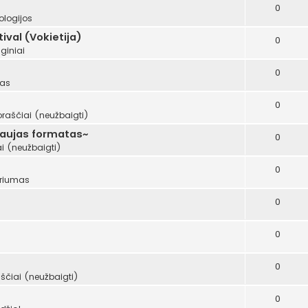
0
ologijos
val (Vokietija)
0
giniai
0
mas
0
oraščiai (neužbaigti)
naujas formatas~
0
i (neužbaigti)
0
riumas
0
0
0
ščiai (neužbaigti)
0