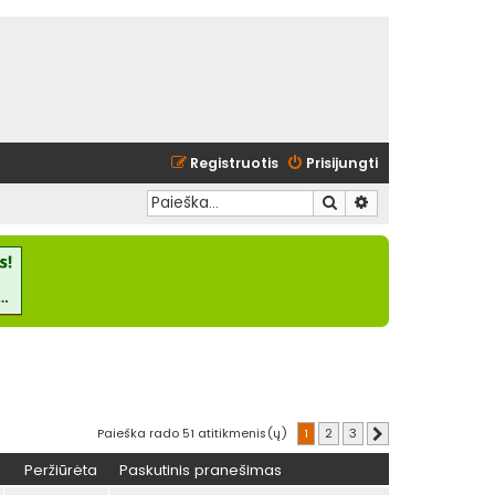
Registruotis
Prisijungti
Ieškoti
Išplėstinė paieška
Paieška rado 51 atitikmenis(ų)
1
2
3
Kitas
Peržiūrėta
Paskutinis pranešimas