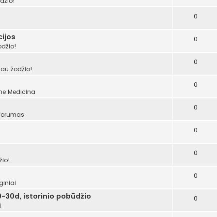
džio!
0
ijos
0
odžio!
0
šau žodžio!
0
ume
Medicina
0
 forumas
0
0
žio!
0
giniai
-30d, istorinio pobūdžio
0
i