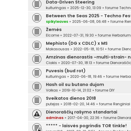
Data-Driven Steering
kulturingas
»
2025-12-30, 13:09
» forume
Techn
Between the Seas 2025 - Techno Festi
spikyleaves
»
2025-06-08, 06:48
» forume
Ren
Žemės
Elcome
»
2022-07-31, 19:30
» forume
Herbariu
Mephisto (DG x CDLC) x MS
Makasousas
»
2022-05-18, 10:51
» forume
Dien
Amzinas dienorastis ~multi-strain- 
Ciakis
»
2020-07-30, 18:13
» forume
Dienoraščia
Puvesis (bud rot)
kulturingas
»
2020-06-18, 19:46
» forume
Herba
Hash oil su butano dujom
Volkas
»
2019-10-14, 21:02
» forume
DIY
Sveikatos dienos 2018
putejas
»
2018-02-20, 14:46
» forume
Renginiai
Dienoraščių rašymo standartai
adminas
»
2017-04-30, 22:36
» forume
Dienora
***** - laisvės pogrindis TOR tinkle!