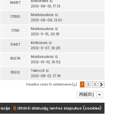
Balionėlis
16687
2013-06-19, 17:13
Marbauskas
17881
2013-06-09, 13:01
Marbauskas
17191
2012-11-15, 20:18
kivikosas
11487
2012-11-07, 16:26
Marbauskas
15076
2012-10-10, 16:52
Tekno.lt
15513
2012-08-01, 17:18
Paieška rado 51 atitikmenis(ų)
1
2
3
Kitas
Pereiti į
racija
Ištrinti diskusijų lentos slapukus (cookies)