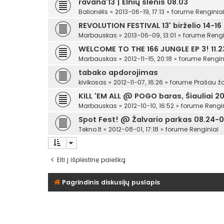
ravana'13 | Elnių slėnis 08.03
Balionėlis
»
2013-06-19, 17:13
» forume
Renginia
REVOLUTION FESTIVAL 13' birželio 14-16
Marbauskas
»
2013-06-09, 13:01
» forume
Rengi
WELCOME TO THE 166 JUNGLE EP 3! 11.23
Marbauskas
»
2012-11-15, 20:18
» forume
Rengin
tabako apdorojimas
kivikosas
»
2012-11-07, 16:26
» forume
Prašau žo
KILL 'EM ALL @ POGO baras, Šiauliai 201
Marbauskas
»
2012-10-10, 16:52
» forume
Rengi
Spot Fest! @ Žalvario parkas 08.24-0
Tekno.lt
»
2012-08-01, 17:18
» forume
Renginiai
Eiti į išplėstinę paiešką
Pagrindinis diskusijų puslapis