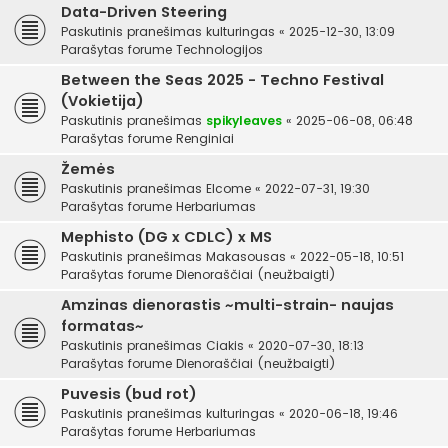
Data-Driven Steering
Paskutinis pranešimas
kulturingas
«
2025-12-30, 13:09
Parašytas forume
Technologijos
Between the Seas 2025 - Techno Festival
(Vokietija)
Paskutinis pranešimas
spikyleaves
«
2025-06-08, 06:48
Parašytas forume
Renginiai
Žemės
Paskutinis pranešimas
Elcome
«
2022-07-31, 19:30
Parašytas forume
Herbariumas
Mephisto (DG x CDLC) x MS
Paskutinis pranešimas
Makasousas
«
2022-05-18, 10:51
Parašytas forume
Dienoraščiai (neužbaigti)
Amzinas dienorastis ~multi-strain- naujas
formatas~
Paskutinis pranešimas
Ciakis
«
2020-07-30, 18:13
Parašytas forume
Dienoraščiai (neužbaigti)
Puvesis (bud rot)
Paskutinis pranešimas
kulturingas
«
2020-06-18, 19:46
Parašytas forume
Herbariumas