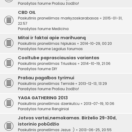
Parašytas forume
Prašau žodžio!
CBD OIL
Paskutinis pranešimas
markyzaskarabasas
«
2015-01-31,
22:57
Parašytas forume
Medicina
Mitai ir faktai apie marihuaną
Paskutinis pranešimas
hipiukas
«
2014-10-29, 00:20
Parašytas forume
Legalus forumas
Cooltube paprasciausias variantas
Paskutinis pranešimas
Triusikas
«
2014-10-19, 21:06
Parašytas forume
DIY
Prašau pagalbos tyrimui
Paskutinis pranešimas
Temidė
«
2013-12-13, 13:29
Parašytas forume
Prašau žodžio!
YAGA GATHERING 2013
Paskutinis pranešimas
dzenkutcu
«
2013-07-19, 10:06
Parašytas forume
Renginiai
Jotvos vartai,nemokamas. Birželio 29-30d,
istorinio pobūdžio
Paskutinis pranešimas
Jezus :)
«
2013-06-25, 20:55