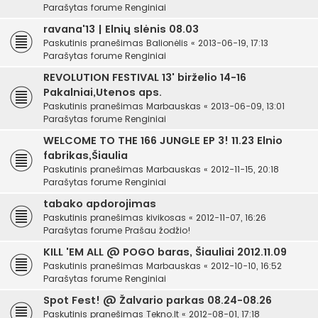
Parašytas forume
Renginiai
ravana'13 | Elnių slėnis 08.03
Paskutinis pranešimas
Balionėlis
«
2013-06-19, 17:13
Parašytas forume
Renginiai
REVOLUTION FESTIVAL 13' birželio 14-16
Pakalniai,Utenos aps.
Paskutinis pranešimas
Marbauskas
«
2013-06-09, 13:01
Parašytas forume
Renginiai
WELCOME TO THE 166 JUNGLE EP 3! 11.23 Elnio
fabrikas,Šiaulia
Paskutinis pranešimas
Marbauskas
«
2012-11-15, 20:18
Parašytas forume
Renginiai
tabako apdorojimas
Paskutinis pranešimas
kivikosas
«
2012-11-07, 16:26
Parašytas forume
Prašau žodžio!
KILL 'EM ALL @ POGO baras, Šiauliai 2012.11.09
Paskutinis pranešimas
Marbauskas
«
2012-10-10, 16:52
Parašytas forume
Renginiai
Spot Fest! @ Žalvario parkas 08.24-08.26
Paskutinis pranešimas
Tekno.lt
«
2012-08-01, 17:18