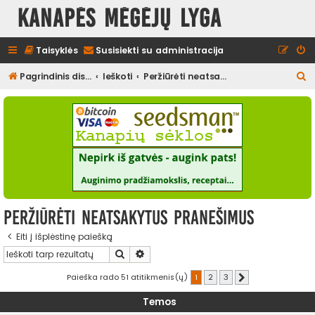
Kanapės mėgėjų lyga
Taisyklės
Susisiekti su administracija
I
Pagrindinis diskusijų puslapis
Ieškoti
Peržiūrėti neatsakytus pranešimus
e
š
k
o
t
i
Peržiūrėti neatsakytus pranešimus
Eiti į išplėstinę paiešką
Ieškoti
Išplėstinė paieška
Paieška rado 51 atitikmenis(ų)
1
2
3
Kitas
Temos