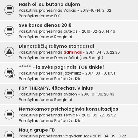
Hash oil su butano dujom
Paskutinis pranešimas
Volkas
«
2019-10-14, 21:02
Parašytas forume
DIY
Sveikatos dienos 2018
Paskutinis pranešimas
putejas
«
2018-02-20, 14:46
Parašytas forume
Renginiai
Dienoraščių rašymo standartai
Paskutinis pranešimas
adminas
«
2017-04-30, 22:36
Parašytas forume
Dienoraščiai (neužbaigti)
***** - laisvės pogrindis TOR tinkle!
Paskutinis pranešimas
jazymilk2
«
2017-03-10, 11:51
Parašytas forume
Prašau žodžio!
PSY THERAPY, 48cechas, Vilnius
Paskutinis pranešimas
avalon
«
2016-01-30, 20:43
Parašytas forume
Renginiai
Nemokamos psichologinės konsultacijos
Paskutinis pranešimas
Temidė
«
2015-05-22, 02:52
Parašytas forume
Prašau žodžio!
Nauja grupe FB
Paskutinis pranešimas
vagydarnuor
«
2015-04-09, 13:22