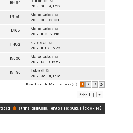
Balionėlis
16664
2013-06-19, 17:13
Marbauskas
17858
2013-06-09, 13:01
Marbauskas
17165
2012-11-15, 20:18
kivikosas
11482
2012-11-07, 16:26
Marbauskas
15060
2012-10-10, 16:52
Tekno.lt
15496
2012-08-01, 17:18
Paieška rado 51 atitikmenis(ų)
1
2
3
Kitas
Pereiti į
racija
Ištrinti diskusijų lentos slapukus (cookies)