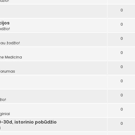
džio!
0
ijos
0
odžio!
0
šau žodžio!
0
ume
Medicina
0
 forumas
0
0
žio!
0
giniai
-30d, istorinio pobūdžio
0
i