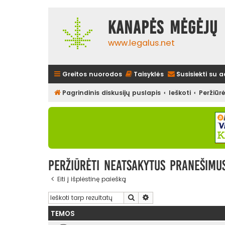
Kanapės mėgėjų 
www.legalus.net
Greitos nuorodos
Taisyklės
Susisiekti su 
Pagrindinis diskusijų puslapis
Ieškoti
Peržiūr
Peržiūrėti neatsakytus pranešimu
Eiti į išplėstinę paiešką
Ieškoti
Išplėstinė paieška
TEMOS