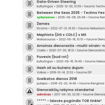
Data-Driven Steering
kulturingas
»
2025-12-30, 13:09
» forume
Techn
Between the Seas 2025 - Techno Festi
spikyleaves
»
2025-06-08, 06:48
» forume
Ren
Žemės
Elcome
»
2022-07-31, 19:30
» forume
Herbariu
Mephisto (DG x CDLC) x MS
Makasousas
»
2022-05-18, 10:51
» forume
Dien
Amzinas dienorastis ~multi-strain- 
Ciakis
»
2020-07-30, 18:13
» forume
Dienoraščia
Puvesis (bud rot)
kulturingas
»
2020-06-18, 19:46
» forume
Herba
Hash oil su butano dujom
Volkas
»
2019-10-14, 21:02
» forume
DIY
Sveikatos dienos 2018
putejas
»
2018-02-20, 14:46
» forume
Renginiai
Dienoraščių rašymo standartai
adminas
»
2017-04-30, 22:36
» forume
Dienora
***** - laisvės pogrindis TOR tinkle!