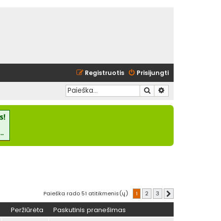
Registruotis
Prisijungti
Ieškoti
Išplėstinė paieška
Paieška rado 51 atitikmenis(ų)
1
2
3
Kitas
Peržiūrėta
Paskutinis pranešimas