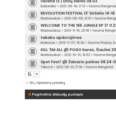
ravana'13 | Elnių slėnis 08.03
Balionėlis
»
2013-06-19, 17:13
» forume
Renginia
REVOLUTION FESTIVAL 13' birželio 14-16
Marbauskas
»
2013-06-09, 13:01
» forume
Rengi
WELCOME TO THE 166 JUNGLE EP 3! 11.23
Marbauskas
»
2012-11-15, 20:18
» forume
Rengin
tabako apdorojimas
kivikosas
»
2012-11-07, 16:26
» forume
Prašau žo
KILL 'EM ALL @ POGO baras, Šiauliai 201
Marbauskas
»
2012-10-10, 16:52
» forume
Rengi
Spot Fest! @ Žalvario parkas 08.24-0
Tekno.lt
»
2012-08-01, 17:18
» forume
Renginiai
Eiti į išplėstinę paiešką
Pagrindinis diskusijų puslapis