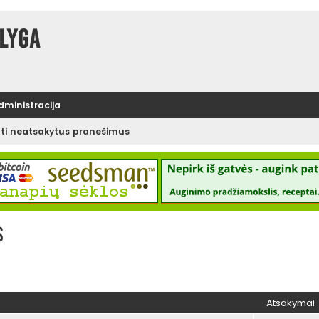
lyga
administracija
ėti neatsakytus pranešimus
s
Atsakymai