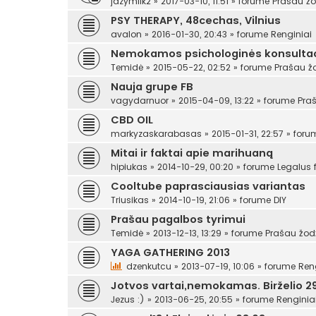
jazymilk2
»
2017-03-10, 11:51
» forume
Prašau žo
PSY THERAPY, 48cechas, Vilnius
avalon
»
2016-01-30, 20:43
» forume
Renginiai
Nemokamos psichologinės konsultac
Temidė
»
2015-05-22, 02:52
» forume
Prašau ž
Nauja grupe FB
vagydarnuor
»
2015-04-09, 13:22
» forume
Pra
CBD OIL
markyzaskarabasas
»
2015-01-31, 22:57
» for
Mitai ir faktai apie marihuaną
hipiukas
»
2014-10-29, 00:20
» forume
Legalus
Cooltube paprasciausias variantas
Triusikas
»
2014-10-19, 21:06
» forume
DIY
Prašau pagalbos tyrimui
Temidė
»
2013-12-13, 13:29
» forume
Prašau žod
YAGA GATHERING 2013
dzenkutcu
»
2013-07-19, 10:06
» forume
Ren
Jotvos vartai,nemokamas. Birželio 29
Jezus :)
»
2013-06-25, 20:55
» forume
Renginia