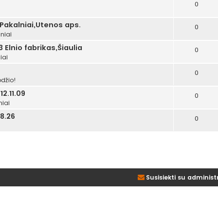
0
i
 Pakalniai,Utenos aps.
0
niai
 Elnio fabrikas,Šiaulia
0
iai
0
džio!
2.11.09
0
niai
8.26
0
Susisiekti su administ