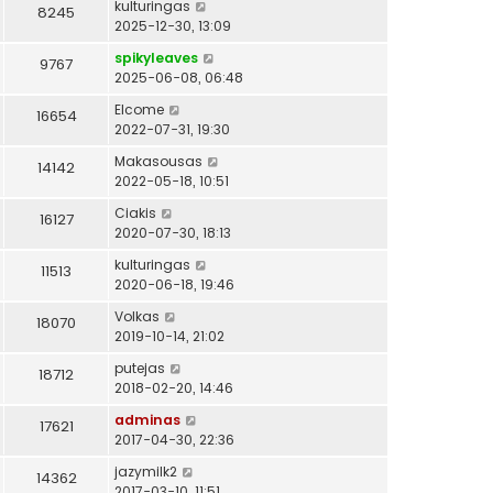
kulturingas
8245
2025-12-30, 13:09
spikyleaves
9767
2025-06-08, 06:48
Elcome
16654
2022-07-31, 19:30
Makasousas
14142
2022-05-18, 10:51
Ciakis
16127
2020-07-30, 18:13
kulturingas
11513
2020-06-18, 19:46
Volkas
18070
2019-10-14, 21:02
putejas
18712
2018-02-20, 14:46
adminas
17621
2017-04-30, 22:36
jazymilk2
14362
2017-03-10, 11:51