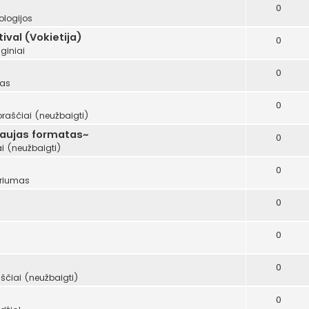
0
ologijos
val (Vokietija)
0
giniai
0
mas
0
oraščiai (neužbaigti)
naujas formatas~
0
i (neužbaigti)
0
riumas
0
0
0
ščiai (neužbaigti)
0