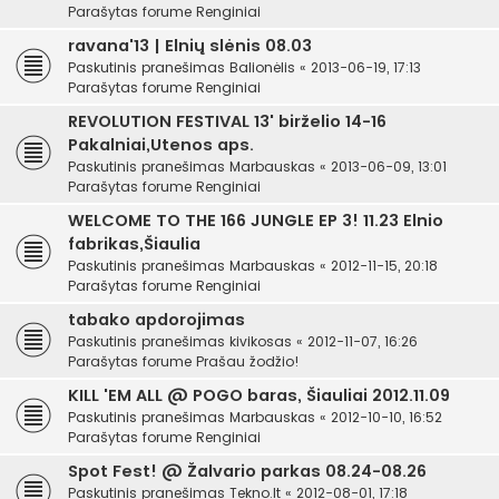
Parašytas forume
Renginiai
ravana'13 | Elnių slėnis 08.03
Paskutinis pranešimas
Balionėlis
«
2013-06-19, 17:13
Parašytas forume
Renginiai
REVOLUTION FESTIVAL 13' birželio 14-16
Pakalniai,Utenos aps.
Paskutinis pranešimas
Marbauskas
«
2013-06-09, 13:01
Parašytas forume
Renginiai
WELCOME TO THE 166 JUNGLE EP 3! 11.23 Elnio
fabrikas,Šiaulia
Paskutinis pranešimas
Marbauskas
«
2012-11-15, 20:18
Parašytas forume
Renginiai
tabako apdorojimas
Paskutinis pranešimas
kivikosas
«
2012-11-07, 16:26
Parašytas forume
Prašau žodžio!
KILL 'EM ALL @ POGO baras, Šiauliai 2012.11.09
Paskutinis pranešimas
Marbauskas
«
2012-10-10, 16:52
Parašytas forume
Renginiai
Spot Fest! @ Žalvario parkas 08.24-08.26
Paskutinis pranešimas
Tekno.lt
«
2012-08-01, 17:18