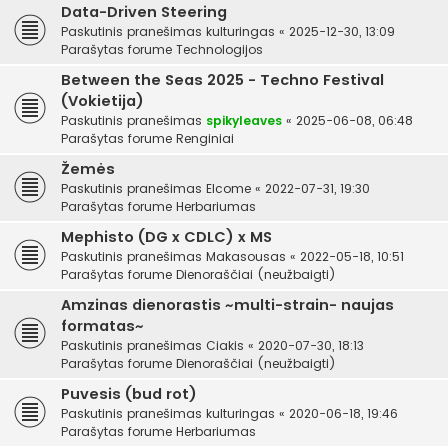
Data-Driven Steering
Paskutinis pranešimas
kulturingas
«
2025-12-30, 13:09
Parašytas forume
Technologijos
Between the Seas 2025 - Techno Festival
(Vokietija)
Paskutinis pranešimas
spikyleaves
«
2025-06-08, 06:48
Parašytas forume
Renginiai
Žemės
Paskutinis pranešimas
Elcome
«
2022-07-31, 19:30
Parašytas forume
Herbariumas
Mephisto (DG x CDLC) x MS
Paskutinis pranešimas
Makasousas
«
2022-05-18, 10:51
Parašytas forume
Dienoraščiai (neužbaigti)
Amzinas dienorastis ~multi-strain- naujas
formatas~
Paskutinis pranešimas
Ciakis
«
2020-07-30, 18:13
Parašytas forume
Dienoraščiai (neužbaigti)
Puvesis (bud rot)
Paskutinis pranešimas
kulturingas
«
2020-06-18, 19:46
Parašytas forume
Herbariumas