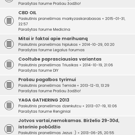
Parašytas forume
Prašau žodžio!
CBD OIL
Paskutinis pranešimas
markyzaskarabasas
«
2015-01-31,
22:57
Parašytas forume
Medicina
Mitai ir faktai apie marihuaną
Paskutinis pranešimas
hipiukas
«
2014-10-29, 00:20
Parašytas forume
Legalus forumas
Cooltube paprasciausias variantas
Paskutinis pranešimas
Triusikas
«
2014-10-19, 21:06
Parašytas forume
DIY
Prašau pagalbos tyrimui
Paskutinis pranešimas
Temidė
«
2013-12-13, 13:29
Parašytas forume
Prašau žodžio!
YAGA GATHERING 2013
Paskutinis pranešimas
dzenkutcu
«
2013-07-19, 10:06
Parašytas forume
Renginiai
Jotvos vartai,nemokamas. Birželio 29-30d,
istorinio pobūdžio
Paskutinis pranešimas
Jezus :)
«
2013-06-25, 20:55