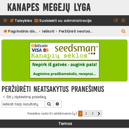
Kanapės mėgėjų lyga
Taisyklės
Susisiekti su administracija
I
Pagrindinis diskusijų puslapis
Ieškoti
Peržiūrėti neatsakytus pranešimus
e
š
k
o
t
i
Peržiūrėti neatsakytus pranešimus
Eiti į išplėstinę paiešką
Ieškoti
Išplėstinė paieška
Paieška rado 51 atitikmenis(ų)
1
2
3
Kitas
Temos