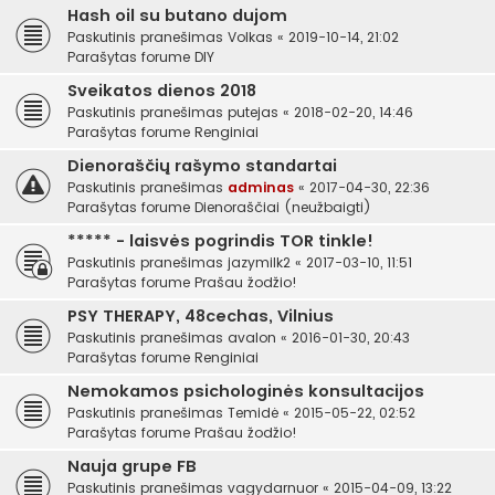
Hash oil su butano dujom
Paskutinis pranešimas
Volkas
«
2019-10-14, 21:02
Parašytas forume
DIY
Sveikatos dienos 2018
Paskutinis pranešimas
putejas
«
2018-02-20, 14:46
Parašytas forume
Renginiai
Dienoraščių rašymo standartai
Paskutinis pranešimas
adminas
«
2017-04-30, 22:36
Parašytas forume
Dienoraščiai (neužbaigti)
***** - laisvės pogrindis TOR tinkle!
Paskutinis pranešimas
jazymilk2
«
2017-03-10, 11:51
Parašytas forume
Prašau žodžio!
PSY THERAPY, 48cechas, Vilnius
Paskutinis pranešimas
avalon
«
2016-01-30, 20:43
Parašytas forume
Renginiai
Nemokamos psichologinės konsultacijos
Paskutinis pranešimas
Temidė
«
2015-05-22, 02:52
Parašytas forume
Prašau žodžio!
Nauja grupe FB
Paskutinis pranešimas
vagydarnuor
«
2015-04-09, 13:22