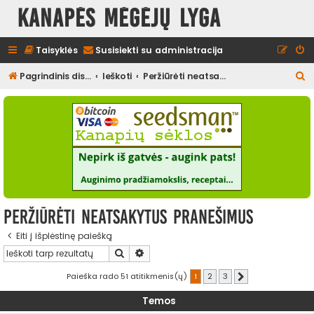
Kanapės mėgėjų lyga
Taisyklės
Susisiekti su administracija
I
Pagrindinis diskusijų puslapis
Ieškoti
Peržiūrėti neatsakytus pranešimus
e
š
k
o
t
i
Peržiūrėti neatsakytus pranešimus
Eiti į išplėstinę paiešką
Ieškoti
Išplėstinė paieška
Paieška rado 51 atitikmenis(ų)
1
2
3
Kitas
Temos