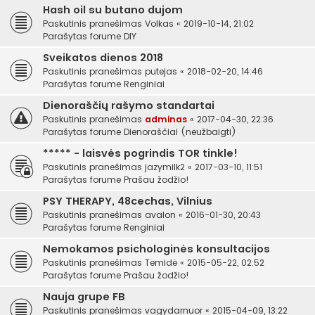
Hash oil su butano dujom
Paskutinis pranešimas
Volkas
«
2019-10-14, 21:02
Parašytas forume
DIY
Sveikatos dienos 2018
Paskutinis pranešimas
putejas
«
2018-02-20, 14:46
Parašytas forume
Renginiai
Dienoraščių rašymo standartai
Paskutinis pranešimas
adminas
«
2017-04-30, 22:36
Parašytas forume
Dienoraščiai (neužbaigti)
***** - laisvės pogrindis TOR tinkle!
Paskutinis pranešimas
jazymilk2
«
2017-03-10, 11:51
Parašytas forume
Prašau žodžio!
PSY THERAPY, 48cechas, Vilnius
Paskutinis pranešimas
avalon
«
2016-01-30, 20:43
Parašytas forume
Renginiai
Nemokamos psichologinės konsultacijos
Paskutinis pranešimas
Temidė
«
2015-05-22, 02:52
Parašytas forume
Prašau žodžio!
Nauja grupe FB
Paskutinis pranešimas
vagydarnuor
«
2015-04-09, 13:22