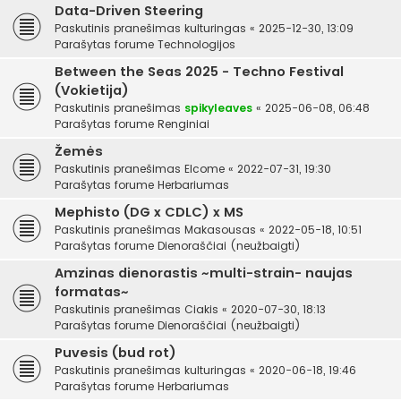
Data-Driven Steering
Paskutinis pranešimas
kulturingas
«
2025-12-30, 13:09
Parašytas forume
Technologijos
Between the Seas 2025 - Techno Festival
(Vokietija)
Paskutinis pranešimas
spikyleaves
«
2025-06-08, 06:48
Parašytas forume
Renginiai
Žemės
Paskutinis pranešimas
Elcome
«
2022-07-31, 19:30
Parašytas forume
Herbariumas
Mephisto (DG x CDLC) x MS
Paskutinis pranešimas
Makasousas
«
2022-05-18, 10:51
Parašytas forume
Dienoraščiai (neužbaigti)
Amzinas dienorastis ~multi-strain- naujas
formatas~
Paskutinis pranešimas
Ciakis
«
2020-07-30, 18:13
Parašytas forume
Dienoraščiai (neužbaigti)
Puvesis (bud rot)
Paskutinis pranešimas
kulturingas
«
2020-06-18, 19:46
Parašytas forume
Herbariumas