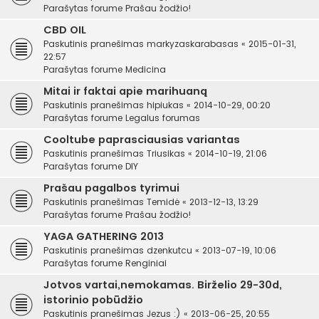
Parašytas forume
Prašau žodžio!
CBD OIL
Paskutinis pranešimas
markyzaskarabasas
«
2015-01-31,
22:57
Parašytas forume
Medicina
Mitai ir faktai apie marihuaną
Paskutinis pranešimas
hipiukas
«
2014-10-29, 00:20
Parašytas forume
Legalus forumas
Cooltube paprasciausias variantas
Paskutinis pranešimas
Triusikas
«
2014-10-19, 21:06
Parašytas forume
DIY
Prašau pagalbos tyrimui
Paskutinis pranešimas
Temidė
«
2013-12-13, 13:29
Parašytas forume
Prašau žodžio!
YAGA GATHERING 2013
Paskutinis pranešimas
dzenkutcu
«
2013-07-19, 10:06
Parašytas forume
Renginiai
Jotvos vartai,nemokamas. Birželio 29-30d,
istorinio pobūdžio
Paskutinis pranešimas
Jezus :)
«
2013-06-25, 20:55