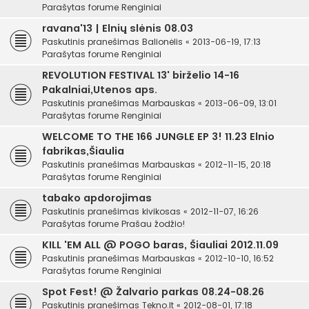
Parašytas forume
Renginiai
ravana'13 | Elnių slėnis 08.03
Paskutinis pranešimas
Balionėlis
«
2013-06-19, 17:13
Parašytas forume
Renginiai
REVOLUTION FESTIVAL 13' birželio 14-16
Pakalniai,Utenos aps.
Paskutinis pranešimas
Marbauskas
«
2013-06-09, 13:01
Parašytas forume
Renginiai
WELCOME TO THE 166 JUNGLE EP 3! 11.23 Elnio
fabrikas,Šiaulia
Paskutinis pranešimas
Marbauskas
«
2012-11-15, 20:18
Parašytas forume
Renginiai
tabako apdorojimas
Paskutinis pranešimas
kivikosas
«
2012-11-07, 16:26
Parašytas forume
Prašau žodžio!
KILL 'EM ALL @ POGO baras, Šiauliai 2012.11.09
Paskutinis pranešimas
Marbauskas
«
2012-10-10, 16:52
Parašytas forume
Renginiai
Spot Fest! @ Žalvario parkas 08.24-08.26
Paskutinis pranešimas
Tekno.lt
«
2012-08-01, 17:18