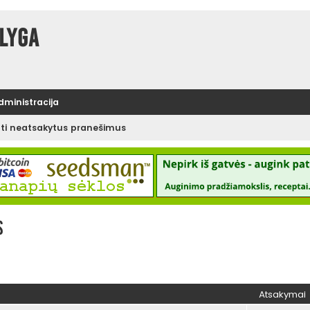
lyga
administracija
ėti neatsakytus pranešimus
s
Atsakymai