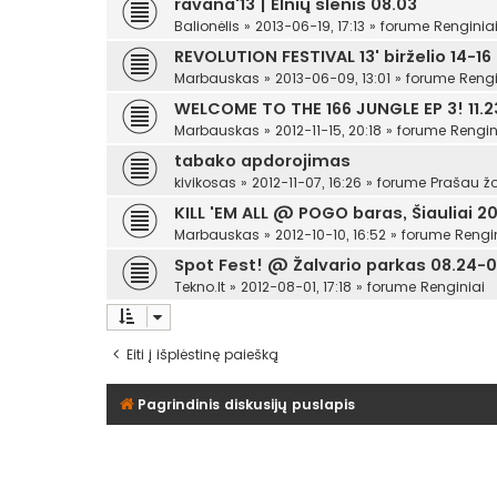
ravana'13 | Elnių slėnis 08.03
Balionėlis
»
2013-06-19, 17:13
» forume
Renginia
REVOLUTION FESTIVAL 13' birželio 14-16
Marbauskas
»
2013-06-09, 13:01
» forume
Rengi
WELCOME TO THE 166 JUNGLE EP 3! 11.23
Marbauskas
»
2012-11-15, 20:18
» forume
Rengin
tabako apdorojimas
kivikosas
»
2012-11-07, 16:26
» forume
Prašau žo
KILL 'EM ALL @ POGO baras, Šiauliai 201
Marbauskas
»
2012-10-10, 16:52
» forume
Rengi
Spot Fest! @ Žalvario parkas 08.24-0
Tekno.lt
»
2012-08-01, 17:18
» forume
Renginiai
Eiti į išplėstinę paiešką
Pagrindinis diskusijų puslapis