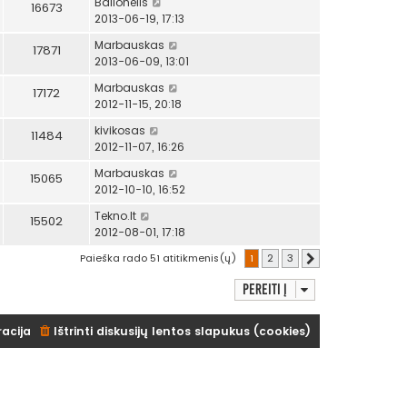
Balionėlis
16673
2013-06-19, 17:13
Marbauskas
17871
2013-06-09, 13:01
Marbauskas
17172
2012-11-15, 20:18
kivikosas
11484
2012-11-07, 16:26
Marbauskas
15065
2012-10-10, 16:52
Tekno.lt
15502
2012-08-01, 17:18
Paieška rado 51 atitikmenis(ų)
1
2
3
Kitas
Pereiti į
racija
Ištrinti diskusijų lentos slapukus (cookies)