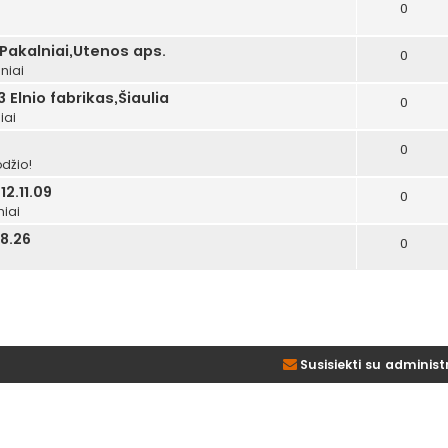
0
i
 Pakalniai,Utenos aps.
0
niai
 Elnio fabrikas,Šiaulia
0
iai
0
džio!
2.11.09
0
niai
8.26
0
Susisiekti su administ