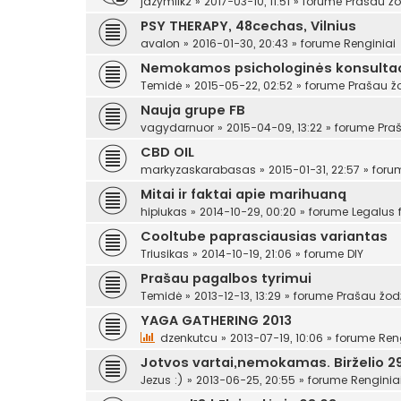
jazymilk2
»
2017-03-10, 11:51
» forume
Prašau žo
PSY THERAPY, 48cechas, Vilnius
avalon
»
2016-01-30, 20:43
» forume
Renginiai
Nemokamos psichologinės konsultac
Temidė
»
2015-05-22, 02:52
» forume
Prašau ž
Nauja grupe FB
vagydarnuor
»
2015-04-09, 13:22
» forume
Pra
CBD OIL
markyzaskarabasas
»
2015-01-31, 22:57
» for
Mitai ir faktai apie marihuaną
hipiukas
»
2014-10-29, 00:20
» forume
Legalus
Cooltube paprasciausias variantas
Triusikas
»
2014-10-19, 21:06
» forume
DIY
Prašau pagalbos tyrimui
Temidė
»
2013-12-13, 13:29
» forume
Prašau žod
YAGA GATHERING 2013
dzenkutcu
»
2013-07-19, 10:06
» forume
Ren
Jotvos vartai,nemokamas. Birželio 29
Jezus :)
»
2013-06-25, 20:55
» forume
Renginia