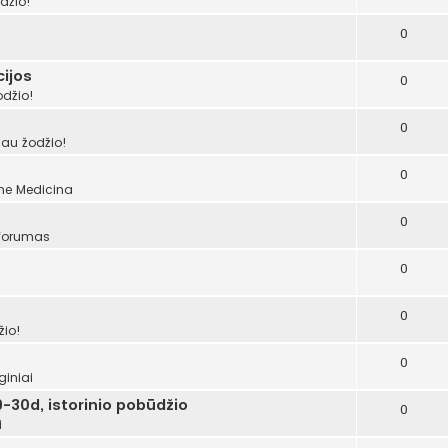
džio!
0
ijos
0
odžio!
0
šau žodžio!
0
ume
Medicina
0
 forumas
0
0
žio!
0
giniai
-30d, istorinio pobūdžio
0
i