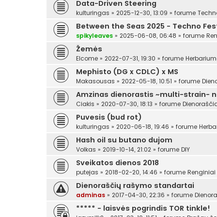
Data-Driven Steering
kulturingas
»
2025-12-30, 13:09
» forume
Techn
Between the Seas 2025 - Techno Festi
spikyleaves
»
2025-06-08, 06:48
» forume
Ren
Žemės
Elcome
»
2022-07-31, 19:30
» forume
Herbariu
Mephisto (DG x CDLC) x MS
Makasousas
»
2022-05-18, 10:51
» forume
Dien
Amzinas dienorastis ~multi-strain- 
Ciakis
»
2020-07-30, 18:13
» forume
Dienoraščia
Puvesis (bud rot)
kulturingas
»
2020-06-18, 19:46
» forume
Herba
Hash oil su butano dujom
Volkas
»
2019-10-14, 21:02
» forume
DIY
Sveikatos dienos 2018
putejas
»
2018-02-20, 14:46
» forume
Renginiai
Dienoraščių rašymo standartai
adminas
»
2017-04-30, 22:36
» forume
Dienora
***** - laisvės pogrindis TOR tinkle!