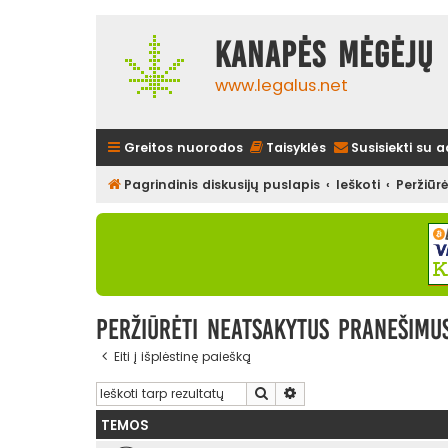
Kanapės mėgėjų 
www.legalus.net
Greitos nuorodos
Taisyklės
Susisiekti su 
Pagrindinis diskusijų puslapis
Ieškoti
Peržiūr
Peržiūrėti neatsakytus pranešimu
Eiti į išplėstinę paiešką
Ieškoti
Išplėstinė paieška
TEMOS