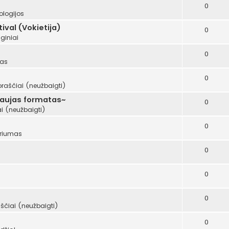
0
ologijos
val (Vokietija)
0
giniai
0
mas
0
oraščiai (neužbaigti)
naujas formatas~
0
i (neužbaigti)
0
riumas
0
0
0
ščiai (neužbaigti)
0