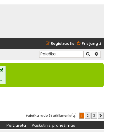
Registruotis
Prisijungti
Ieškoti
Išplėstinė paieška
Paieška rado 51 atitikmenis(ų)
1
2
3
Kitas
Peržiūrėta
Paskutinis pranešimas