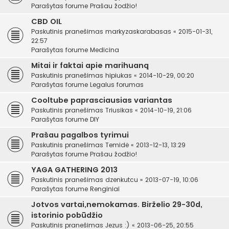
Parašytas forume
Prašau žodžio!
CBD OIL
Paskutinis pranešimas
markyzaskarabasas
«
2015-01-31,
22:57
Parašytas forume
Medicina
Mitai ir faktai apie marihuaną
Paskutinis pranešimas
hipiukas
«
2014-10-29, 00:20
Parašytas forume
Legalus forumas
Cooltube paprasciausias variantas
Paskutinis pranešimas
Triusikas
«
2014-10-19, 21:06
Parašytas forume
DIY
Prašau pagalbos tyrimui
Paskutinis pranešimas
Temidė
«
2013-12-13, 13:29
Parašytas forume
Prašau žodžio!
YAGA GATHERING 2013
Paskutinis pranešimas
dzenkutcu
«
2013-07-19, 10:06
Parašytas forume
Renginiai
Jotvos vartai,nemokamas. Birželio 29-30d,
istorinio pobūdžio
Paskutinis pranešimas
Jezus :)
«
2013-06-25, 20:55