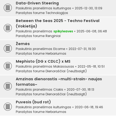
Data-Driven Steering
Paskutinis pranešimas
kulturingas
«
2025-12-30, 13:09
Parašytas forume
Technologijos
Between the Seas 2025 - Techno Festival
(Vokietija)
Paskutinis pranešimas
spikyleaves
«
2025-06-08, 06:48
Parašytas forume
Renginiai
Žemės
Paskutinis pranešimas
Elcome
«
2022-07-31, 19:30
Parašytas forume
Herbariumas
Mephisto (DG x CDLC) x MS
Paskutinis pranešimas
Makasousas
«
2022-05-18, 10:51
Parašytas forume
Dienoraščiai (neužbaigti)
Amzinas dienorastis ~multi-strain- naujas
formatas~
Paskutinis pranešimas
Ciakis
«
2020-07-30, 18:13
Parašytas forume
Dienoraščiai (neužbaigti)
Puvesis (bud rot)
Paskutinis pranešimas
kulturingas
«
2020-06-18, 19:46
Parašytas forume
Herbariumas