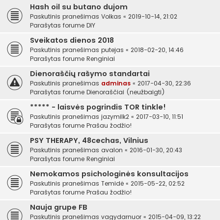
Hash oil su butano dujom
Paskutinis pranešimas
Volkas
«
2019-10-14, 21:02
Parašytas forume
DIY
Sveikatos dienos 2018
Paskutinis pranešimas
putejas
«
2018-02-20, 14:46
Parašytas forume
Renginiai
Dienoraščių rašymo standartai
Paskutinis pranešimas
adminas
«
2017-04-30, 22:36
Parašytas forume
Dienoraščiai (neužbaigti)
***** - laisvės pogrindis TOR tinkle!
Paskutinis pranešimas
jazymilk2
«
2017-03-10, 11:51
Parašytas forume
Prašau žodžio!
PSY THERAPY, 48cechas, Vilnius
Paskutinis pranešimas
avalon
«
2016-01-30, 20:43
Parašytas forume
Renginiai
Nemokamos psichologinės konsultacijos
Paskutinis pranešimas
Temidė
«
2015-05-22, 02:52
Parašytas forume
Prašau žodžio!
Nauja grupe FB
Paskutinis pranešimas
vagydarnuor
«
2015-04-09, 13:22