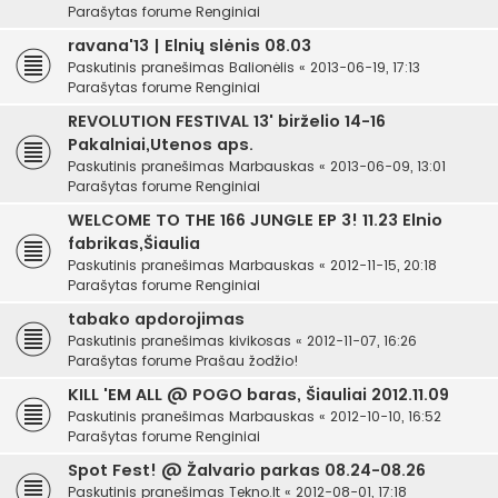
Parašytas forume
Renginiai
ravana'13 | Elnių slėnis 08.03
Paskutinis pranešimas
Balionėlis
«
2013-06-19, 17:13
Parašytas forume
Renginiai
REVOLUTION FESTIVAL 13' birželio 14-16
Pakalniai,Utenos aps.
Paskutinis pranešimas
Marbauskas
«
2013-06-09, 13:01
Parašytas forume
Renginiai
WELCOME TO THE 166 JUNGLE EP 3! 11.23 Elnio
fabrikas,Šiaulia
Paskutinis pranešimas
Marbauskas
«
2012-11-15, 20:18
Parašytas forume
Renginiai
tabako apdorojimas
Paskutinis pranešimas
kivikosas
«
2012-11-07, 16:26
Parašytas forume
Prašau žodžio!
KILL 'EM ALL @ POGO baras, Šiauliai 2012.11.09
Paskutinis pranešimas
Marbauskas
«
2012-10-10, 16:52
Parašytas forume
Renginiai
Spot Fest! @ Žalvario parkas 08.24-08.26
Paskutinis pranešimas
Tekno.lt
«
2012-08-01, 17:18