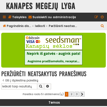
Kanapės mėgėjų lyga
Taisyklės
Susisiekti su administracija
I
Pagrindinis diskusijų puslapis
Ieškoti
Peržiūrėti neatsakytus pranešimus
e
š
k
o
t
i
Peržiūrėti neatsakytus pranešimus
Eiti į išplėstinę paiešką
Ieškoti
Išplėstinė paieška
Paieška rado 51 atitikmenis(ų)
1
2
3
Kitas
Temos