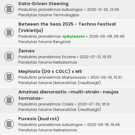
Data-Driven Steering
Paskutinis pranešimas
kulturingas
«
2025-12-30, 13:09
Parašytas forume
Technologijos
Between the Seas 2025 - Techno Festival
(Vokietija)
Paskutinis pranešimas
spikyleaves
«
2025-06-08, 06:48
Parašytas forume
Renginiai
Žemės
Paskutinis pranešimas
Elcome
«
2022-07-31, 19:30
Parašytas forume
Herbariumas
Mephisto (DG x CDLC) x MS
Paskutinis pranešimas
Makasousas
«
2022-05-18, 10:51
Parašytas forume
Dienoraščiai (neužbaigti)
Amzinas dienorastis ~multi-strain- naujas
formatas~
Paskutinis pranešimas
Ciakis
«
2020-07-30, 18:13
Parašytas forume
Dienoraščiai (neužbaigti)
Puvesis (bud rot)
Paskutinis pranešimas
kulturingas
«
2020-06-18, 19:46
Parašytas forume
Herbariumas