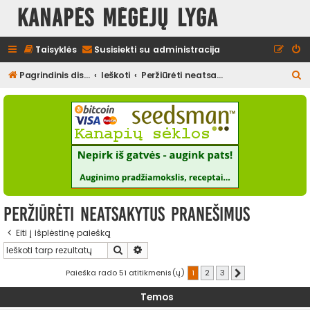
Kanapės mėgėjų lyga
Taisyklės
Susisiekti su administracija
I
Pagrindinis diskusijų puslapis
Ieškoti
Peržiūrėti neatsakytus pranešimus
e
š
k
o
t
i
Peržiūrėti neatsakytus pranešimus
Eiti į išplėstinę paiešką
Ieškoti
Išplėstinė paieška
Paieška rado 51 atitikmenis(ų)
1
2
3
Kitas
Temos