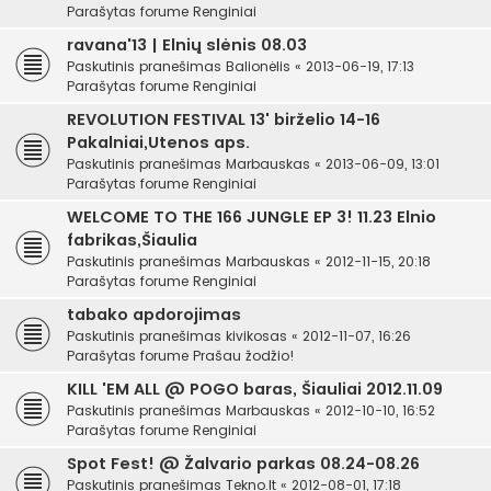
Parašytas forume
Renginiai
ravana'13 | Elnių slėnis 08.03
Paskutinis pranešimas
Balionėlis
«
2013-06-19, 17:13
Parašytas forume
Renginiai
REVOLUTION FESTIVAL 13' birželio 14-16
Pakalniai,Utenos aps.
Paskutinis pranešimas
Marbauskas
«
2013-06-09, 13:01
Parašytas forume
Renginiai
WELCOME TO THE 166 JUNGLE EP 3! 11.23 Elnio
fabrikas,Šiaulia
Paskutinis pranešimas
Marbauskas
«
2012-11-15, 20:18
Parašytas forume
Renginiai
tabako apdorojimas
Paskutinis pranešimas
kivikosas
«
2012-11-07, 16:26
Parašytas forume
Prašau žodžio!
KILL 'EM ALL @ POGO baras, Šiauliai 2012.11.09
Paskutinis pranešimas
Marbauskas
«
2012-10-10, 16:52
Parašytas forume
Renginiai
Spot Fest! @ Žalvario parkas 08.24-08.26
Paskutinis pranešimas
Tekno.lt
«
2012-08-01, 17:18