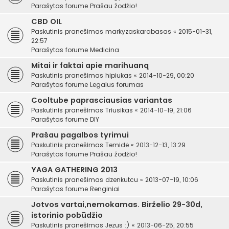
Parašytas forume
Prašau žodžio!
CBD OIL
Paskutinis pranešimas
markyzaskarabasas
«
2015-01-31,
22:57
Parašytas forume
Medicina
Mitai ir faktai apie marihuaną
Paskutinis pranešimas
hipiukas
«
2014-10-29, 00:20
Parašytas forume
Legalus forumas
Cooltube paprasciausias variantas
Paskutinis pranešimas
Triusikas
«
2014-10-19, 21:06
Parašytas forume
DIY
Prašau pagalbos tyrimui
Paskutinis pranešimas
Temidė
«
2013-12-13, 13:29
Parašytas forume
Prašau žodžio!
YAGA GATHERING 2013
Paskutinis pranešimas
dzenkutcu
«
2013-07-19, 10:06
Parašytas forume
Renginiai
Jotvos vartai,nemokamas. Birželio 29-30d,
istorinio pobūdžio
Paskutinis pranešimas
Jezus :)
«
2013-06-25, 20:55