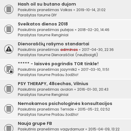
Hash oil su butano dujom
Paskutinis pranešimas
Volkas
«
2019-10-14, 21:02
Parašytas forume
DIY
Sveikatos dienos 2018
Paskutinis pranešimas
putejas
«
2018-02-20, 14:46
Parašytas forume
Renginiai
Dienoraščių rašymo standartai
Paskutinis pranešimas
adminas
«
2017-04-30, 22:36
Parašytas forume
Dienoraščiai (neužbaigti)
***** - laisvės pogrindis TOR tinkle!
Paskutinis pranešimas
jazymilk2
«
2017-03-10, 11:51
Parašytas forume
Prašau žodžio!
PSY THERAPY, 48cechas, Vilnius
Paskutinis pranešimas
avalon
«
2016-01-30, 20:43
Parašytas forume
Renginiai
Nemokamos psichologinės konsultacijos
Paskutinis pranešimas
Temidė
«
2015-05-22, 02:52
Parašytas forume
Prašau žodžio!
Nauja grupe FB
Paskutinis pranešimas
vagydarnuor
«
2015-04-09, 13:22