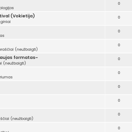
0
ologijos
val (Vokietija)
0
giniai
0
mas
0
oraščiai (neužbaigti)
naujas formatas~
0
i (neužbaigti)
0
riumas
0
0
0
ščiai (neužbaigti)
0