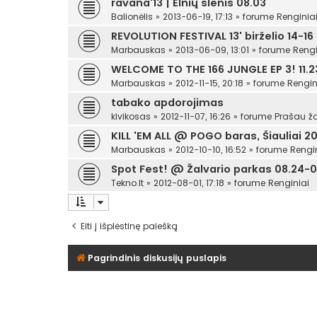
ravana'13 | Elnių slėnis 08.03
Balionėlis
»
2013-06-19, 17:13
» forume
Renginia
REVOLUTION FESTIVAL 13' birželio 14-16
Marbauskas
»
2013-06-09, 13:01
» forume
Rengi
WELCOME TO THE 166 JUNGLE EP 3! 11.23
Marbauskas
»
2012-11-15, 20:18
» forume
Rengin
tabako apdorojimas
kivikosas
»
2012-11-07, 16:26
» forume
Prašau žo
KILL 'EM ALL @ POGO baras, Šiauliai 201
Marbauskas
»
2012-10-10, 16:52
» forume
Rengi
Spot Fest! @ Žalvario parkas 08.24-0
Tekno.lt
»
2012-08-01, 17:18
» forume
Renginiai
Eiti į išplėstinę paiešką
Pagrindinis diskusijų puslapis