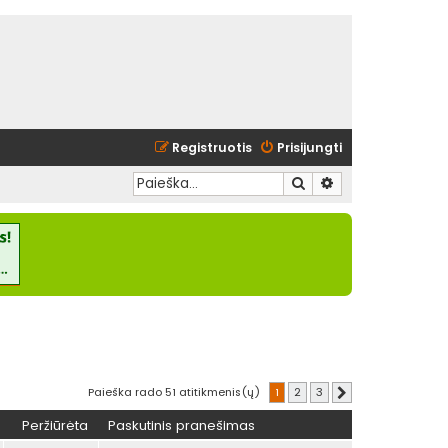
Registruotis
Prisijungti
Ieškoti
Išplėstinė paieška
Paieška rado 51 atitikmenis(ų)
1
2
3
Kitas
Peržiūrėta
Paskutinis pranešimas