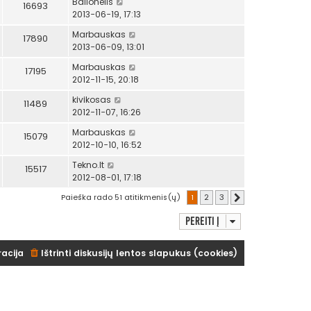
Balionėlis
16693
2013-06-19, 17:13
Marbauskas
17890
2013-06-09, 13:01
Marbauskas
17195
2012-11-15, 20:18
kivikosas
11489
2012-11-07, 16:26
Marbauskas
15079
2012-10-10, 16:52
Tekno.lt
15517
2012-08-01, 17:18
Paieška rado 51 atitikmenis(ų)
1
2
3
Kitas
Pereiti į
racija
Ištrinti diskusijų lentos slapukus (cookies)