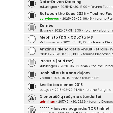
Data-Driven Steering
kulturingas
»
2025-12-30, 13:09
» forume
Techn
Between the Seas 2025 - Techno Festi
spikyleaves
»
2025-06-08, 06:48
» forume
Ren
Žemės
Elcome
»
2022-07-31, 19:30
» forume
Herbariu
Mephisto (DG x CDLC) x MS
Makasousas
»
2022-05-18, 10:51
» forume
Dien
Amzinas dienorastis ~multi-strain- 
Ciakis
»
2020-07-30, 18:13
» forume
Dienoraščia
Puvesis (bud rot)
kulturingas
»
2020-06-18, 19:46
» forume
Herba
Hash oil su butano dujom
Volkas
»
2019-10-14, 21:02
» forume
DIY
Sveikatos dienos 2018
putejas
»
2018-02-20, 14:46
» forume
Renginiai
Dienoraščių rašymo standartai
adminas
»
2017-04-30, 22:36
» forume
Dienora
***** - laisvės pogrindis TOR tinkle!