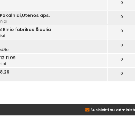
0
i
 Pakalniai,Utenos aps.
0
niai
 Elnio fabrikas,Šiaulia
0
iai
0
džio!
2.11.09
0
niai
8.26
0
Susisiekti su administ