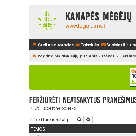
Kanapės mėgėjų 
www.legalus.net
Greitos nuorodos
Taisyklės
Susisiekti su 
Pagrindinis diskusijų puslapis
Ieškoti
Peržiūr
Peržiūrėti neatsakytus pranešimu
Eiti į išplėstinę paiešką
Ieškoti
Išplėstinė paieška
TEMOS