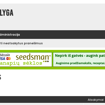
lyga
administracija
ėti neatsakytus pranešimus
s
Atsakymai