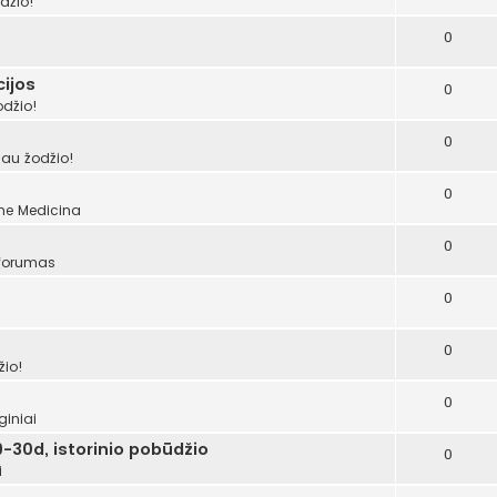
džio!
0
ijos
0
odžio!
0
šau žodžio!
0
ume
Medicina
0
 forumas
0
0
žio!
0
giniai
-30d, istorinio pobūdžio
0
i