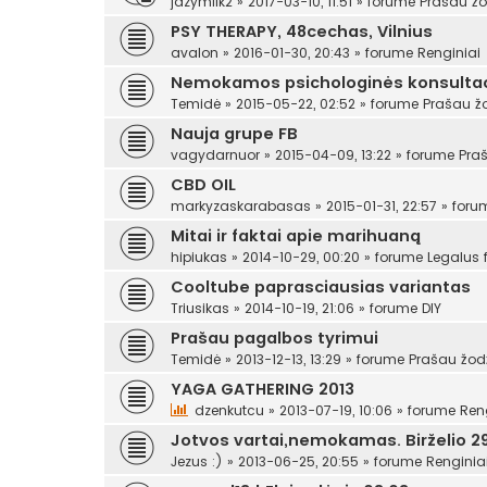
jazymilk2
»
2017-03-10, 11:51
» forume
Prašau žo
PSY THERAPY, 48cechas, Vilnius
avalon
»
2016-01-30, 20:43
» forume
Renginiai
Nemokamos psichologinės konsultac
Temidė
»
2015-05-22, 02:52
» forume
Prašau ž
Nauja grupe FB
vagydarnuor
»
2015-04-09, 13:22
» forume
Pra
CBD OIL
markyzaskarabasas
»
2015-01-31, 22:57
» for
Mitai ir faktai apie marihuaną
hipiukas
»
2014-10-29, 00:20
» forume
Legalus
Cooltube paprasciausias variantas
Triusikas
»
2014-10-19, 21:06
» forume
DIY
Prašau pagalbos tyrimui
Temidė
»
2013-12-13, 13:29
» forume
Prašau žod
YAGA GATHERING 2013
dzenkutcu
»
2013-07-19, 10:06
» forume
Ren
Jotvos vartai,nemokamas. Birželio 29
Jezus :)
»
2013-06-25, 20:55
» forume
Renginia