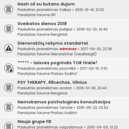
Hash oil su butano dujom
Paskutinis pranešimas
Volkas
«
2019-10-14, 21:02
Parašytas forume
DIY
Sveikatos dienos 2018
Paskutinis pranešimas
putejas
«
2018-02-20, 14:46
Parašytas forume
Renginiai
Dienoraščių rašymo standartai
Paskutinis pranešimas
adminas
«
2017-04-30, 22:36
Parašytas forume
Dienoraščiai (neužbaigti)
***** - laisvės pogrindis TOR tinkle!
Paskutinis pranešimas
jazymilk2
«
2017-03-10, 11:51
Parašytas forume
Prašau žodžio!
PSY THERAPY, 48cechas, Vilnius
Paskutinis pranešimas
avalon
«
2016-01-30, 20:43
Parašytas forume
Renginiai
Nemokamos psichologinės konsultacijos
Paskutinis pranešimas
Temidė
«
2015-05-22, 02:52
Parašytas forume
Prašau žodžio!
Nauja grupe FB
Paskutinis pranešimas
vagydarnuor
«
2015-04-09, 13:22