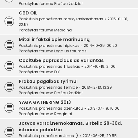
Parašytas forume
Prašau žodžio!
CBD OIL
Paskutinis pranešimas
markyzaskarabasas
«
2015-01-31,
22:57
Parašytas forume
Medicina
Mitai ir faktai apie marihuaną
Paskutinis pranešimas
hipiukas
«
2014-10-29, 00:20
Parašytas forume
Legalus forumas
Cooltube paprasciausias variantas
Paskutinis pranešimas
Triusikas
«
2014-10-19, 21:06
Parašytas forume
DIY
Prašau pagalbos tyrimui
Paskutinis pranešimas
Temidė
«
2013-12-13, 13:29
Parašytas forume
Prašau žodžio!
YAGA GATHERING 2013
Paskutinis pranešimas
dzenkutcu
«
2013-07-19, 10:06
Parašytas forume
Renginiai
Jotvos vartai,nemokamas. Birželio 29-30d,
istorinio pobūdžio
Paskutinis pranešimas
Jezus :)
«
2013-06-25, 20:55