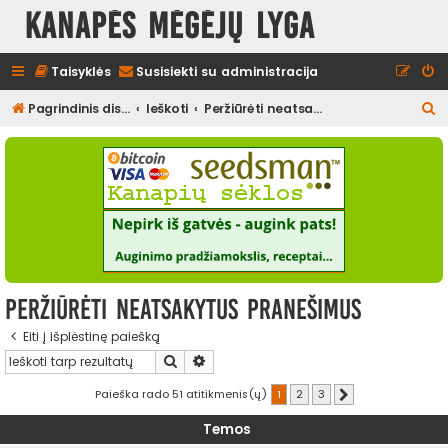
Kanapės mėgėjų lyga
Taisyklės
Susisiekti su administracija
I
Pagrindinis diskusijų puslapis
Ieškoti
Peržiūrėti neatsakytus pranešimus
e
š
k
o
t
i
Peržiūrėti neatsakytus pranešimus
Eiti į išplėstinę paiešką
Ieškoti
Išplėstinė paieška
Paieška rado 51 atitikmenis(ų)
1
2
3
Kitas
Temos