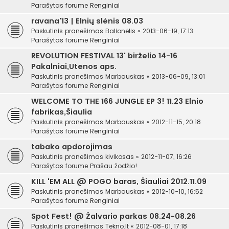
Parašytas forume
Renginiai
ravana'13 | Elnių slėnis 08.03
Paskutinis pranešimas
Balionėlis
«
2013-06-19, 17:13
Parašytas forume
Renginiai
REVOLUTION FESTIVAL 13' birželio 14-16
Pakalniai,Utenos aps.
Paskutinis pranešimas
Marbauskas
«
2013-06-09, 13:01
Parašytas forume
Renginiai
WELCOME TO THE 166 JUNGLE EP 3! 11.23 Elnio
fabrikas,Šiaulia
Paskutinis pranešimas
Marbauskas
«
2012-11-15, 20:18
Parašytas forume
Renginiai
tabako apdorojimas
Paskutinis pranešimas
kivikosas
«
2012-11-07, 16:26
Parašytas forume
Prašau žodžio!
KILL 'EM ALL @ POGO baras, Šiauliai 2012.11.09
Paskutinis pranešimas
Marbauskas
«
2012-10-10, 16:52
Parašytas forume
Renginiai
Spot Fest! @ Žalvario parkas 08.24-08.26
Paskutinis pranešimas
Tekno.lt
«
2012-08-01, 17:18