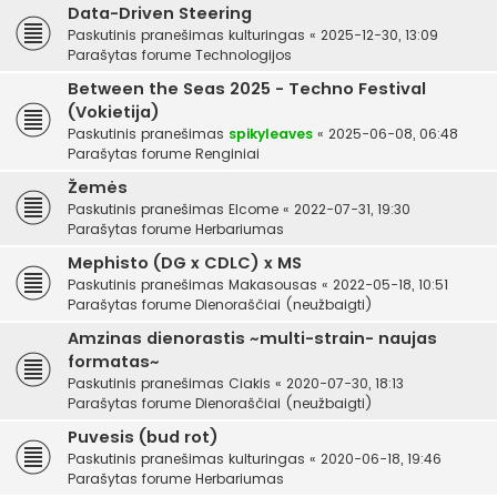
Data-Driven Steering
Paskutinis pranešimas
kulturingas
«
2025-12-30, 13:09
Parašytas forume
Technologijos
Between the Seas 2025 - Techno Festival
(Vokietija)
Paskutinis pranešimas
spikyleaves
«
2025-06-08, 06:48
Parašytas forume
Renginiai
Žemės
Paskutinis pranešimas
Elcome
«
2022-07-31, 19:30
Parašytas forume
Herbariumas
Mephisto (DG x CDLC) x MS
Paskutinis pranešimas
Makasousas
«
2022-05-18, 10:51
Parašytas forume
Dienoraščiai (neužbaigti)
Amzinas dienorastis ~multi-strain- naujas
formatas~
Paskutinis pranešimas
Ciakis
«
2020-07-30, 18:13
Parašytas forume
Dienoraščiai (neužbaigti)
Puvesis (bud rot)
Paskutinis pranešimas
kulturingas
«
2020-06-18, 19:46
Parašytas forume
Herbariumas