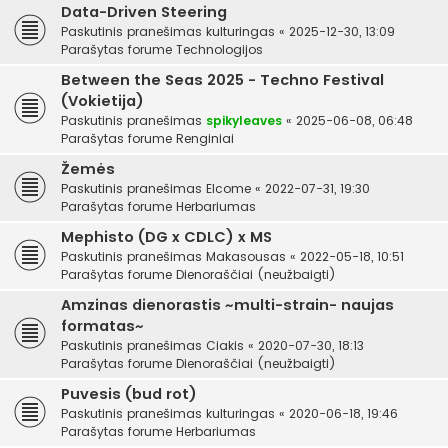
Data-Driven Steering
Paskutinis pranešimas
kulturingas
«
2025-12-30, 13:09
Parašytas forume
Technologijos
Between the Seas 2025 - Techno Festival
(Vokietija)
Paskutinis pranešimas
spikyleaves
«
2025-06-08, 06:48
Parašytas forume
Renginiai
Žemės
Paskutinis pranešimas
Elcome
«
2022-07-31, 19:30
Parašytas forume
Herbariumas
Mephisto (DG x CDLC) x MS
Paskutinis pranešimas
Makasousas
«
2022-05-18, 10:51
Parašytas forume
Dienoraščiai (neužbaigti)
Amzinas dienorastis ~multi-strain- naujas
formatas~
Paskutinis pranešimas
Ciakis
«
2020-07-30, 18:13
Parašytas forume
Dienoraščiai (neužbaigti)
Puvesis (bud rot)
Paskutinis pranešimas
kulturingas
«
2020-06-18, 19:46
Parašytas forume
Herbariumas