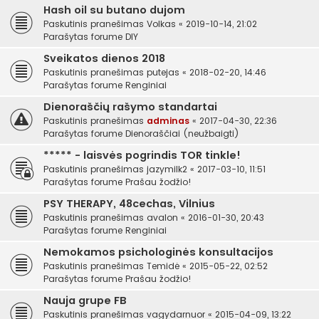
Hash oil su butano dujom
Paskutinis pranešimas
Volkas
«
2019-10-14, 21:02
Parašytas forume
DIY
Sveikatos dienos 2018
Paskutinis pranešimas
putejas
«
2018-02-20, 14:46
Parašytas forume
Renginiai
Dienoraščių rašymo standartai
Paskutinis pranešimas
adminas
«
2017-04-30, 22:36
Parašytas forume
Dienoraščiai (neužbaigti)
***** - laisvės pogrindis TOR tinkle!
Paskutinis pranešimas
jazymilk2
«
2017-03-10, 11:51
Parašytas forume
Prašau žodžio!
PSY THERAPY, 48cechas, Vilnius
Paskutinis pranešimas
avalon
«
2016-01-30, 20:43
Parašytas forume
Renginiai
Nemokamos psichologinės konsultacijos
Paskutinis pranešimas
Temidė
«
2015-05-22, 02:52
Parašytas forume
Prašau žodžio!
Nauja grupe FB
Paskutinis pranešimas
vagydarnuor
«
2015-04-09, 13:22