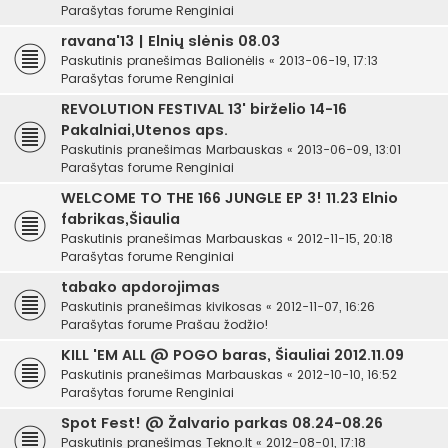
Parašytas forume
Renginiai
ravana'13 | Elnių slėnis 08.03
Paskutinis pranešimas
Balionėlis
«
2013-06-19, 17:13
Parašytas forume
Renginiai
REVOLUTION FESTIVAL 13' birželio 14-16
Pakalniai,Utenos aps.
Paskutinis pranešimas
Marbauskas
«
2013-06-09, 13:01
Parašytas forume
Renginiai
WELCOME TO THE 166 JUNGLE EP 3! 11.23 Elnio
fabrikas,Šiaulia
Paskutinis pranešimas
Marbauskas
«
2012-11-15, 20:18
Parašytas forume
Renginiai
tabako apdorojimas
Paskutinis pranešimas
kivikosas
«
2012-11-07, 16:26
Parašytas forume
Prašau žodžio!
KILL 'EM ALL @ POGO baras, Šiauliai 2012.11.09
Paskutinis pranešimas
Marbauskas
«
2012-10-10, 16:52
Parašytas forume
Renginiai
Spot Fest! @ Žalvario parkas 08.24-08.26
Paskutinis pranešimas
Tekno.lt
«
2012-08-01, 17:18