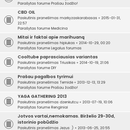
Parašytas forume
Prašau žodžio!
CBD OIL
Paskutinis pranešimas
markyzaskarabasas
«
2015-01-31,
22:57
Parašytas forume
Medicina
Mitai ir faktai apie marihuaną
Paskutinis pranešimas
hipiukas
«
2014-10-29, 00:20
Parašytas forume
Legalus forumas
Cooltube paprasciausias variantas
Paskutinis pranešimas
Triusikas
«
2014-10-19, 21:06
Parašytas forume
DIY
Prašau pagalbos tyrimui
Paskutinis pranešimas
Temidė
«
2013-12-13, 13:29
Parašytas forume
Prašau žodžio!
YAGA GATHERING 2013
Paskutinis pranešimas
dzenkutcu
«
2013-07-19, 10:06
Parašytas forume
Renginiai
Jotvos vartai,nemokamas. Birželio 29-30d,
istorinio pobūdžio
Paskutinis pranešimas
Jezus :)
«
2013-06-25, 20:55