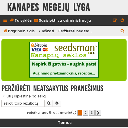
Kanapės mėgėjų lyga
Taisyklės
Susisiekti su administracija
I
Pagrindinis diskusijų puslapis
Ieškoti
Peržiūrėti neatsakytus pranešimus
e
š
k
o
t
i
Peržiūrėti neatsakytus pranešimus
Eiti į išplėstinę paiešką
Ieškoti
Išplėstinė paieška
Paieška rado 51 atitikmenis(ų)
1
2
3
Kitas
Temos