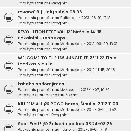
Parašytas forume
Renginiai
ravana'13 | Elnių slėnis 08.03
Paskutinis pranešimas
Balionėlis
«
2013-06-19, 17:13
Parašytas forume
Renginiai
REVOLUTION FESTIVAL 13' birželio 14-16
Pakalniai,Utenos aps.
Paskutinis pranešimas
Marbauskas
«
2013-06-09, 13:01
Parašytas forume
Renginiai
WELCOME TO THE 166 JUNGLE EP 3! 11.23 Elnio
fabrikas,Šiaulia
Paskutinis pranešimas
Marbauskas
«
2012-11-15, 20:18
Parašytas forume
Renginiai
tabako apdorojimas
Paskutinis pranešimas
kivikosas
«
2012-11-07, 16:26
Parašytas forume
Prašau žodžio!
KILL 'EM ALL @ POGO baras, Šiauliai 2012.11.09
Paskutinis pranešimas
Marbauskas
«
2012-10-10, 16:52
Parašytas forume
Renginiai
Spot Fest! @ Žalvario parkas 08.24-08.26
Paskutinis pranešimas
Tekno.lt
«
2012-08-01, 17:18