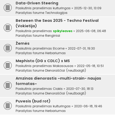
Data-Driven Steering
Paskutinis pranešimas
kulturingas
«
2025-12-30, 13:09
Parašytas forume
Technologijos
Between the Seas 2025 - Techno Festival
(Vokietija)
Paskutinis pranešimas
spikyleaves
«
2025-06-08, 06:48
Parašytas forume
Renginiai
Žemės
Paskutinis pranešimas
Elcome
«
2022-07-31, 19:30
Parašytas forume
Herbariumas
Mephisto (DG x CDLC) x MS
Paskutinis pranešimas
Makasousas
«
2022-05-18, 10:51
Parašytas forume
Dienoraščiai (neužbaigti)
Amzinas dienorastis ~multi-strain- naujas
formatas~
Paskutinis pranešimas
Ciakis
«
2020-07-30, 18:13
Parašytas forume
Dienoraščiai (neužbaigti)
Puvesis (bud rot)
Paskutinis pranešimas
kulturingas
«
2020-06-18, 19:46
Parašytas forume
Herbariumas