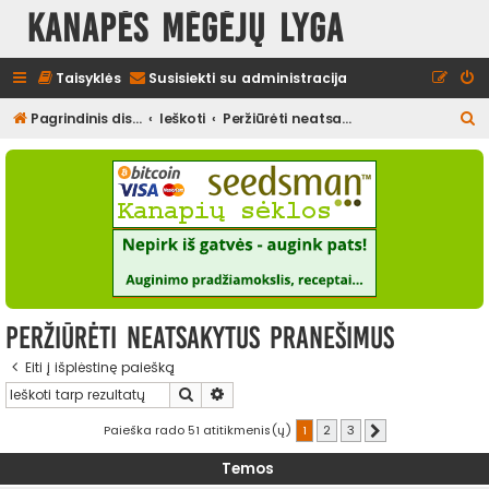
Kanapės mėgėjų lyga
Taisyklės
Susisiekti su administracija
I
Pagrindinis diskusijų puslapis
Ieškoti
Peržiūrėti neatsakytus pranešimus
e
š
k
o
t
i
Peržiūrėti neatsakytus pranešimus
Eiti į išplėstinę paiešką
Ieškoti
Išplėstinė paieška
Paieška rado 51 atitikmenis(ų)
1
2
3
Kitas
Temos