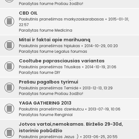
Parašytas forume
Prašau žodžio!
CBD OIL
Paskutinis pranešimas
markyzaskarabasas
«
2015-01-31,
22:57
Parašytas forume
Medicina
Mitai ir faktai apie marihuaną
Paskutinis pranešimas
hipiukas
«
2014-10-29, 00:20
Parašytas forume
Legalus forumas
Cooltube paprasciausias variantas
Paskutinis pranešimas
Triusikas
«
2014-10-19, 21:06
Parašytas forume
DIY
Prašau pagalbos tyrimui
Paskutinis pranešimas
Temidė
«
2013-12-13, 13:29
Parašytas forume
Prašau žodžio!
YAGA GATHERING 2013
Paskutinis pranešimas
dzenkutcu
«
2013-07-19, 10:06
Parašytas forume
Renginiai
Jotvos vartai,nemokamas. Birželio 29-30d,
istorinio pobūdžio
Paskutinis pranešimas
Jezus :)
«
2013-06-25, 20:55