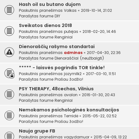
Hash oil su butano dujom
Paskutinis pranešimas
Volkas
«
2019-10-14, 21:02
Parašytas forume
DIY
Sveikatos dienos 2018
Paskutinis pranešimas
putejas
«
2018-02-20, 14:46
Parašytas forume
Renginiai
Dienoraščių rašymo standartai
Paskutinis pranešimas
adminas
«
2017-04-30, 22:36
Parašytas forume
Dienoraščiai (neužbaigti)
***** - laisvės pogrindis TOR tinkle!
Paskutinis pranešimas
jazymilk2
«
2017-03-10, 11:51
Parašytas forume
Prašau žodžio!
PSY THERAPY, 48cechas, Vilnius
Paskutinis pranešimas
avalon
«
2016-01-30, 20:43
Parašytas forume
Renginiai
Nemokamos psichologinės konsultacijos
Paskutinis pranešimas
Temidė
«
2015-05-22, 02:52
Parašytas forume
Prašau žodžio!
Nauja grupe FB
Paskutinis pranešimas
vagydarnuor
«
2015-04-09, 13:22