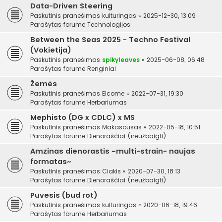
Data-Driven Steering
Paskutinis pranešimas
kulturingas
«
2025-12-30, 13:09
Parašytas forume
Technologijos
Between the Seas 2025 - Techno Festival
(Vokietija)
Paskutinis pranešimas
spikyleaves
«
2025-06-08, 06:48
Parašytas forume
Renginiai
Žemės
Paskutinis pranešimas
Elcome
«
2022-07-31, 19:30
Parašytas forume
Herbariumas
Mephisto (DG x CDLC) x MS
Paskutinis pranešimas
Makasousas
«
2022-05-18, 10:51
Parašytas forume
Dienoraščiai (neužbaigti)
Amzinas dienorastis ~multi-strain- naujas
formatas~
Paskutinis pranešimas
Ciakis
«
2020-07-30, 18:13
Parašytas forume
Dienoraščiai (neužbaigti)
Puvesis (bud rot)
Paskutinis pranešimas
kulturingas
«
2020-06-18, 19:46
Parašytas forume
Herbariumas