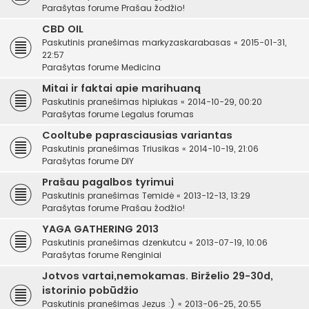
Parašytas forume
Prašau žodžio!
CBD OIL
Paskutinis pranešimas
markyzaskarabasas
«
2015-01-31,
22:57
Parašytas forume
Medicina
Mitai ir faktai apie marihuaną
Paskutinis pranešimas
hipiukas
«
2014-10-29, 00:20
Parašytas forume
Legalus forumas
Cooltube paprasciausias variantas
Paskutinis pranešimas
Triusikas
«
2014-10-19, 21:06
Parašytas forume
DIY
Prašau pagalbos tyrimui
Paskutinis pranešimas
Temidė
«
2013-12-13, 13:29
Parašytas forume
Prašau žodžio!
YAGA GATHERING 2013
Paskutinis pranešimas
dzenkutcu
«
2013-07-19, 10:06
Parašytas forume
Renginiai
Jotvos vartai,nemokamas. Birželio 29-30d,
istorinio pobūdžio
Paskutinis pranešimas
Jezus :)
«
2013-06-25, 20:55