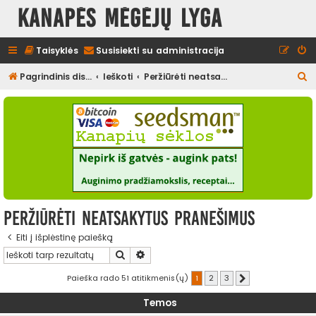
Kanapės mėgėjų lyga
Taisyklės
Susisiekti su administracija
I
Pagrindinis diskusijų puslapis
Ieškoti
Peržiūrėti neatsakytus pranešimus
e
š
k
o
t
i
Peržiūrėti neatsakytus pranešimus
Eiti į išplėstinę paiešką
Ieškoti
Išplėstinė paieška
Paieška rado 51 atitikmenis(ų)
1
2
3
Kitas
Temos