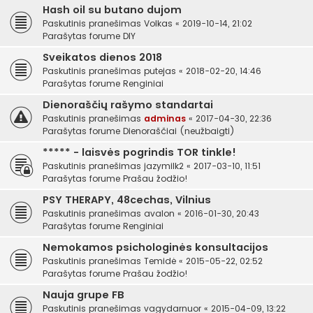
Hash oil su butano dujom
Paskutinis pranešimas
Volkas
«
2019-10-14, 21:02
Parašytas forume
DIY
Sveikatos dienos 2018
Paskutinis pranešimas
putejas
«
2018-02-20, 14:46
Parašytas forume
Renginiai
Dienoraščių rašymo standartai
Paskutinis pranešimas
adminas
«
2017-04-30, 22:36
Parašytas forume
Dienoraščiai (neužbaigti)
***** - laisvės pogrindis TOR tinkle!
Paskutinis pranešimas
jazymilk2
«
2017-03-10, 11:51
Parašytas forume
Prašau žodžio!
PSY THERAPY, 48cechas, Vilnius
Paskutinis pranešimas
avalon
«
2016-01-30, 20:43
Parašytas forume
Renginiai
Nemokamos psichologinės konsultacijos
Paskutinis pranešimas
Temidė
«
2015-05-22, 02:52
Parašytas forume
Prašau žodžio!
Nauja grupe FB
Paskutinis pranešimas
vagydarnuor
«
2015-04-09, 13:22