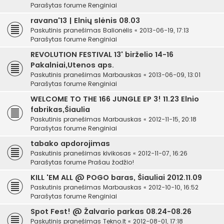
Parašytas forume
Renginiai
ravana'13 | Elnių slėnis 08.03
Paskutinis pranešimas
Balionėlis
«
2013-06-19, 17:13
Parašytas forume
Renginiai
REVOLUTION FESTIVAL 13' birželio 14-16
Pakalniai,Utenos aps.
Paskutinis pranešimas
Marbauskas
«
2013-06-09, 13:01
Parašytas forume
Renginiai
WELCOME TO THE 166 JUNGLE EP 3! 11.23 Elnio
fabrikas,Šiaulia
Paskutinis pranešimas
Marbauskas
«
2012-11-15, 20:18
Parašytas forume
Renginiai
tabako apdorojimas
Paskutinis pranešimas
kivikosas
«
2012-11-07, 16:26
Parašytas forume
Prašau žodžio!
KILL 'EM ALL @ POGO baras, Šiauliai 2012.11.09
Paskutinis pranešimas
Marbauskas
«
2012-10-10, 16:52
Parašytas forume
Renginiai
Spot Fest! @ Žalvario parkas 08.24-08.26
Paskutinis pranešimas
Tekno.lt
«
2012-08-01, 17:18