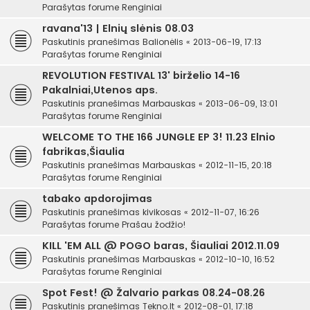
Parašytas forume
Renginiai
ravana'13 | Elnių slėnis 08.03
Paskutinis pranešimas
Balionėlis
«
2013-06-19, 17:13
Parašytas forume
Renginiai
REVOLUTION FESTIVAL 13' birželio 14-16
Pakalniai,Utenos aps.
Paskutinis pranešimas
Marbauskas
«
2013-06-09, 13:01
Parašytas forume
Renginiai
WELCOME TO THE 166 JUNGLE EP 3! 11.23 Elnio
fabrikas,Šiaulia
Paskutinis pranešimas
Marbauskas
«
2012-11-15, 20:18
Parašytas forume
Renginiai
tabako apdorojimas
Paskutinis pranešimas
kivikosas
«
2012-11-07, 16:26
Parašytas forume
Prašau žodžio!
KILL 'EM ALL @ POGO baras, Šiauliai 2012.11.09
Paskutinis pranešimas
Marbauskas
«
2012-10-10, 16:52
Parašytas forume
Renginiai
Spot Fest! @ Žalvario parkas 08.24-08.26
Paskutinis pranešimas
Tekno.lt
«
2012-08-01, 17:18