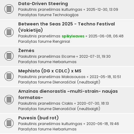
Data-Driven Steering
Paskutinis pranešimas
kulturingas
«
2025-12-30, 13:09
Parašytas forume
Technologijos
Between the Seas 2025 - Techno Festival
(Vokietija)
Paskutinis pranešimas
spikyleaves
«
2025-06-08, 06:48
Parašytas forume
Renginiai
Žemės
Paskutinis pranešimas
Elcome
«
2022-07-31, 19:30
Parašytas forume
Herbariumas
Mephisto (DG x CDLC) x MS
Paskutinis pranešimas
Makasousas
«
2022-05-18, 10:51
Parašytas forume
Dienoraščiai (neužbaigti)
Amzinas dienorastis ~multi-strain- naujas
formatas~
Paskutinis pranešimas
Ciakis
«
2020-07-30, 18:13
Parašytas forume
Dienoraščiai (neužbaigti)
Puvesis (bud rot)
Paskutinis pranešimas
kulturingas
«
2020-06-18, 19:46
Parašytas forume
Herbariumas