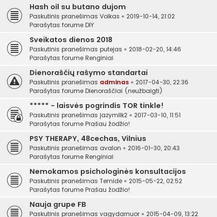
Hash oil su butano dujom
Paskutinis pranešimas
Volkas
«
2019-10-14, 21:02
Parašytas forume
DIY
Sveikatos dienos 2018
Paskutinis pranešimas
putejas
«
2018-02-20, 14:46
Parašytas forume
Renginiai
Dienoraščių rašymo standartai
Paskutinis pranešimas
adminas
«
2017-04-30, 22:36
Parašytas forume
Dienoraščiai (neužbaigti)
***** - laisvės pogrindis TOR tinkle!
Paskutinis pranešimas
jazymilk2
«
2017-03-10, 11:51
Parašytas forume
Prašau žodžio!
PSY THERAPY, 48cechas, Vilnius
Paskutinis pranešimas
avalon
«
2016-01-30, 20:43
Parašytas forume
Renginiai
Nemokamos psichologinės konsultacijos
Paskutinis pranešimas
Temidė
«
2015-05-22, 02:52
Parašytas forume
Prašau žodžio!
Nauja grupe FB
Paskutinis pranešimas
vagydarnuor
«
2015-04-09, 13:22