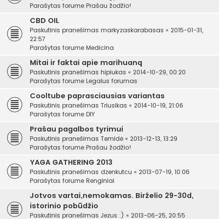
Parašytas forume
Prašau žodžio!
CBD OIL
Paskutinis pranešimas
markyzaskarabasas
«
2015-01-31,
22:57
Parašytas forume
Medicina
Mitai ir faktai apie marihuaną
Paskutinis pranešimas
hipiukas
«
2014-10-29, 00:20
Parašytas forume
Legalus forumas
Cooltube paprasciausias variantas
Paskutinis pranešimas
Triusikas
«
2014-10-19, 21:06
Parašytas forume
DIY
Prašau pagalbos tyrimui
Paskutinis pranešimas
Temidė
«
2013-12-13, 13:29
Parašytas forume
Prašau žodžio!
YAGA GATHERING 2013
Paskutinis pranešimas
dzenkutcu
«
2013-07-19, 10:06
Parašytas forume
Renginiai
Jotvos vartai,nemokamas. Birželio 29-30d,
istorinio pobūdžio
Paskutinis pranešimas
Jezus :)
«
2013-06-25, 20:55