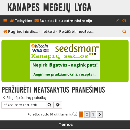
Kanapės mėgėjų lyga
Taisyklės
Susisiekti su administracija
I
Pagrindinis diskusijų puslapis
Ieškoti
Peržiūrėti neatsakytus pranešimus
e
š
k
o
t
i
Peržiūrėti neatsakytus pranešimus
Eiti į išplėstinę paiešką
Ieškoti
Išplėstinė paieška
Paieška rado 51 atitikmenis(ų)
1
2
3
Kitas
Temos