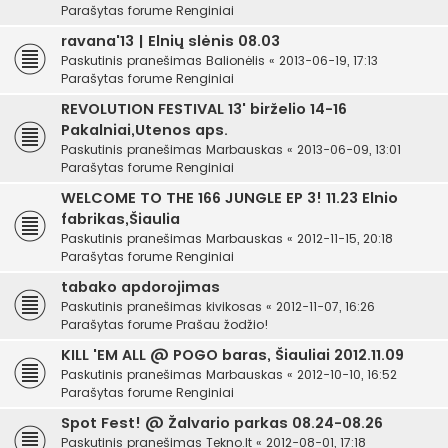
Parašytas forume
Renginiai
ravana'13 | Elnių slėnis 08.03
Paskutinis pranešimas
Balionėlis
«
2013-06-19, 17:13
Parašytas forume
Renginiai
REVOLUTION FESTIVAL 13' birželio 14-16
Pakalniai,Utenos aps.
Paskutinis pranešimas
Marbauskas
«
2013-06-09, 13:01
Parašytas forume
Renginiai
WELCOME TO THE 166 JUNGLE EP 3! 11.23 Elnio
fabrikas,Šiaulia
Paskutinis pranešimas
Marbauskas
«
2012-11-15, 20:18
Parašytas forume
Renginiai
tabako apdorojimas
Paskutinis pranešimas
kivikosas
«
2012-11-07, 16:26
Parašytas forume
Prašau žodžio!
KILL 'EM ALL @ POGO baras, Šiauliai 2012.11.09
Paskutinis pranešimas
Marbauskas
«
2012-10-10, 16:52
Parašytas forume
Renginiai
Spot Fest! @ Žalvario parkas 08.24-08.26
Paskutinis pranešimas
Tekno.lt
«
2012-08-01, 17:18