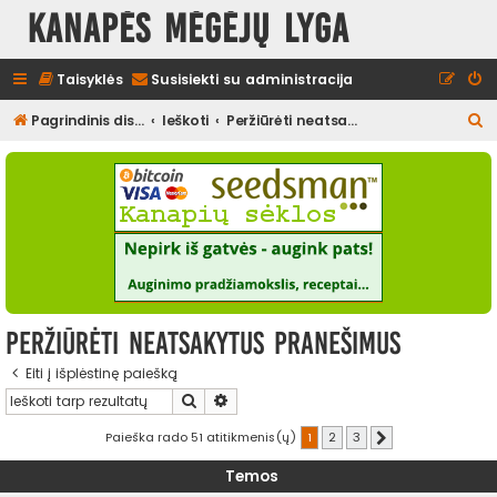
Kanapės mėgėjų lyga
Taisyklės
Susisiekti su administracija
I
Pagrindinis diskusijų puslapis
Ieškoti
Peržiūrėti neatsakytus pranešimus
e
š
k
o
t
i
Peržiūrėti neatsakytus pranešimus
Eiti į išplėstinę paiešką
Ieškoti
Išplėstinė paieška
Paieška rado 51 atitikmenis(ų)
1
2
3
Kitas
Temos