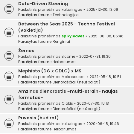
Data-Driven Steering
Paskutinis pranešimas
kulturingas
«
2025-12-30, 13:09
Parašytas forume
Technologijos
Between the Seas 2025 - Techno Festival
(Vokietija)
Paskutinis pranešimas
spikyleaves
«
2025-06-08, 06:48
Parašytas forume
Renginiai
Žemės
Paskutinis pranešimas
Elcome
«
2022-07-31, 19:30
Parašytas forume
Herbariumas
Mephisto (DG x CDLC) x MS
Paskutinis pranešimas
Makasousas
«
2022-05-18, 10:51
Parašytas forume
Dienoraščiai (neužbaigti)
Amzinas dienorastis ~multi-strain- naujas
formatas~
Paskutinis pranešimas
Ciakis
«
2020-07-30, 18:13
Parašytas forume
Dienoraščiai (neužbaigti)
Puvesis (bud rot)
Paskutinis pranešimas
kulturingas
«
2020-06-18, 19:46
Parašytas forume
Herbariumas