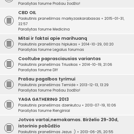
Parašytas forume
Prašau žodžio!
CBD OIL
Paskutinis pranešimas
markyzaskarabasas
«
2015-01-31,
22:57
Parašytas forume
Medicina
Mitai ir faktai apie marihuaną
Paskutinis pranešimas
hipiukas
«
2014-10-29, 00:20
Parašytas forume
Legalus forumas
Cooltube paprasciausias variantas
Paskutinis pranešimas
Triusikas
«
2014-10-19, 21:06
Parašytas forume
DIY
Prašau pagalbos tyrimui
Paskutinis pranešimas
Temidė
«
2013-12-13, 13:29
Parašytas forume
Prašau žodžio!
YAGA GATHERING 2013
Paskutinis pranešimas
dzenkutcu
«
2013-07-19, 10:06
Parašytas forume
Renginiai
Jotvos vartai,nemokamas. Birželio 29-30d,
istorinio pobūdžio
Paskutinis pranešimas
Jezus :)
«
2013-06-25, 20:55