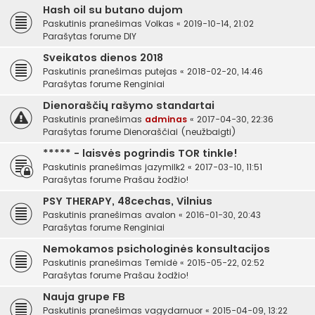
Hash oil su butano dujom
Paskutinis pranešimas
Volkas
«
2019-10-14, 21:02
Parašytas forume
DIY
Sveikatos dienos 2018
Paskutinis pranešimas
putejas
«
2018-02-20, 14:46
Parašytas forume
Renginiai
Dienoraščių rašymo standartai
Paskutinis pranešimas
adminas
«
2017-04-30, 22:36
Parašytas forume
Dienoraščiai (neužbaigti)
***** - laisvės pogrindis TOR tinkle!
Paskutinis pranešimas
jazymilk2
«
2017-03-10, 11:51
Parašytas forume
Prašau žodžio!
PSY THERAPY, 48cechas, Vilnius
Paskutinis pranešimas
avalon
«
2016-01-30, 20:43
Parašytas forume
Renginiai
Nemokamos psichologinės konsultacijos
Paskutinis pranešimas
Temidė
«
2015-05-22, 02:52
Parašytas forume
Prašau žodžio!
Nauja grupe FB
Paskutinis pranešimas
vagydarnuor
«
2015-04-09, 13:22