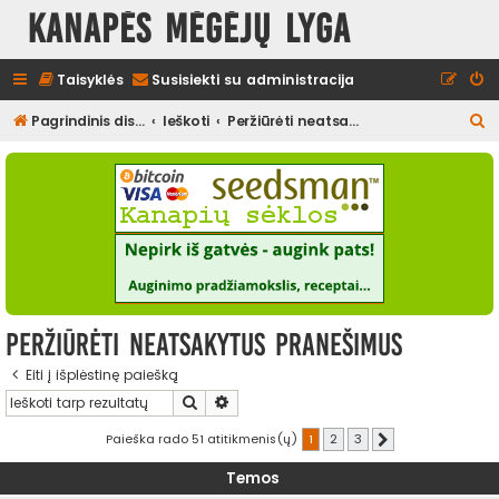
Kanapės mėgėjų lyga
Taisyklės
Susisiekti su administracija
I
Pagrindinis diskusijų puslapis
Ieškoti
Peržiūrėti neatsakytus pranešimus
e
š
k
o
t
i
Peržiūrėti neatsakytus pranešimus
Eiti į išplėstinę paiešką
Ieškoti
Išplėstinė paieška
Paieška rado 51 atitikmenis(ų)
1
2
3
Kitas
Temos