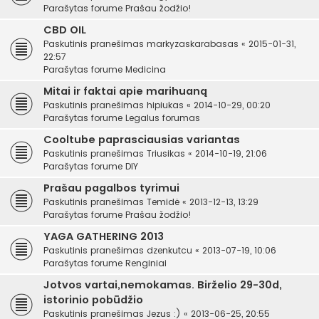
Parašytas forume
Prašau žodžio!
CBD OIL
Paskutinis pranešimas
markyzaskarabasas
«
2015-01-31,
22:57
Parašytas forume
Medicina
Mitai ir faktai apie marihuaną
Paskutinis pranešimas
hipiukas
«
2014-10-29, 00:20
Parašytas forume
Legalus forumas
Cooltube paprasciausias variantas
Paskutinis pranešimas
Triusikas
«
2014-10-19, 21:06
Parašytas forume
DIY
Prašau pagalbos tyrimui
Paskutinis pranešimas
Temidė
«
2013-12-13, 13:29
Parašytas forume
Prašau žodžio!
YAGA GATHERING 2013
Paskutinis pranešimas
dzenkutcu
«
2013-07-19, 10:06
Parašytas forume
Renginiai
Jotvos vartai,nemokamas. Birželio 29-30d,
istorinio pobūdžio
Paskutinis pranešimas
Jezus :)
«
2013-06-25, 20:55