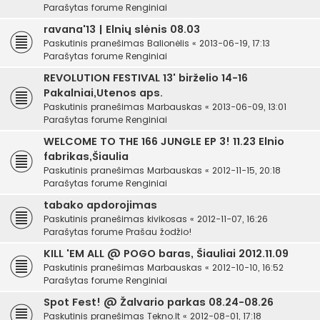
Parašytas forume
Renginiai
ravana'13 | Elnių slėnis 08.03
Paskutinis pranešimas
Balionėlis
«
2013-06-19, 17:13
Parašytas forume
Renginiai
REVOLUTION FESTIVAL 13' birželio 14-16
Pakalniai,Utenos aps.
Paskutinis pranešimas
Marbauskas
«
2013-06-09, 13:01
Parašytas forume
Renginiai
WELCOME TO THE 166 JUNGLE EP 3! 11.23 Elnio
fabrikas,Šiaulia
Paskutinis pranešimas
Marbauskas
«
2012-11-15, 20:18
Parašytas forume
Renginiai
tabako apdorojimas
Paskutinis pranešimas
kivikosas
«
2012-11-07, 16:26
Parašytas forume
Prašau žodžio!
KILL 'EM ALL @ POGO baras, Šiauliai 2012.11.09
Paskutinis pranešimas
Marbauskas
«
2012-10-10, 16:52
Parašytas forume
Renginiai
Spot Fest! @ Žalvario parkas 08.24-08.26
Paskutinis pranešimas
Tekno.lt
«
2012-08-01, 17:18