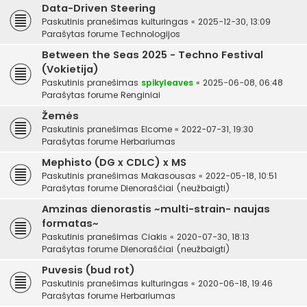
Data-Driven Steering
Paskutinis pranešimas
kulturingas
«
2025-12-30, 13:09
Parašytas forume
Technologijos
Between the Seas 2025 - Techno Festival
(Vokietija)
Paskutinis pranešimas
spikyleaves
«
2025-06-08, 06:48
Parašytas forume
Renginiai
Žemės
Paskutinis pranešimas
Elcome
«
2022-07-31, 19:30
Parašytas forume
Herbariumas
Mephisto (DG x CDLC) x MS
Paskutinis pranešimas
Makasousas
«
2022-05-18, 10:51
Parašytas forume
Dienoraščiai (neužbaigti)
Amzinas dienorastis ~multi-strain- naujas
formatas~
Paskutinis pranešimas
Ciakis
«
2020-07-30, 18:13
Parašytas forume
Dienoraščiai (neužbaigti)
Puvesis (bud rot)
Paskutinis pranešimas
kulturingas
«
2020-06-18, 19:46
Parašytas forume
Herbariumas