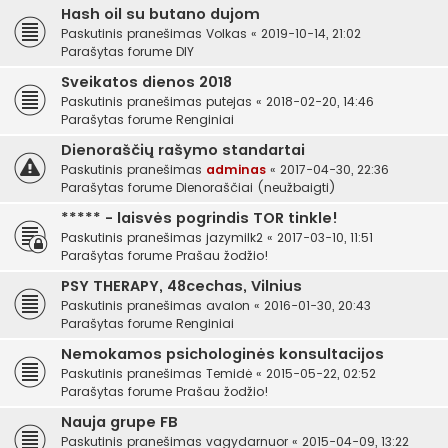
Hash oil su butano dujom
Paskutinis pranešimas
Volkas
«
2019-10-14, 21:02
Parašytas forume
DIY
Sveikatos dienos 2018
Paskutinis pranešimas
putejas
«
2018-02-20, 14:46
Parašytas forume
Renginiai
Dienoraščių rašymo standartai
Paskutinis pranešimas
adminas
«
2017-04-30, 22:36
Parašytas forume
Dienoraščiai (neužbaigti)
***** - laisvės pogrindis TOR tinkle!
Paskutinis pranešimas
jazymilk2
«
2017-03-10, 11:51
Parašytas forume
Prašau žodžio!
PSY THERAPY, 48cechas, Vilnius
Paskutinis pranešimas
avalon
«
2016-01-30, 20:43
Parašytas forume
Renginiai
Nemokamos psichologinės konsultacijos
Paskutinis pranešimas
Temidė
«
2015-05-22, 02:52
Parašytas forume
Prašau žodžio!
Nauja grupe FB
Paskutinis pranešimas
vagydarnuor
«
2015-04-09, 13:22