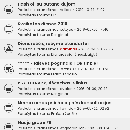
Hash oil su butano dujom
Paskutinis pranešimas
Volkas
«
2019-10-14, 21:02
Parašytas forume
DIY
Sveikatos dienos 2018
Paskutinis pranešimas
putejas
«
2018-02-20, 14:46
Parašytas forume
Renginiai
Dienoraščių rašymo standartai
Paskutinis pranešimas
adminas
«
2017-04-30, 22:36
Parašytas forume
Dienoraščiai (neužbaigti)
***** - laisvės pogrindis TOR tinkle!
Paskutinis pranešimas
jazymilk2
«
2017-03-10, 11:51
Parašytas forume
Prašau žodžio!
PSY THERAPY, 48cechas, Vilnius
Paskutinis pranešimas
avalon
«
2016-01-30, 20:43
Parašytas forume
Renginiai
Nemokamos psichologinės konsultacijos
Paskutinis pranešimas
Temidė
«
2015-05-22, 02:52
Parašytas forume
Prašau žodžio!
Nauja grupe FB
Paskutinis pranešimas
vagydarnuor
«
2015-04-09, 13:22