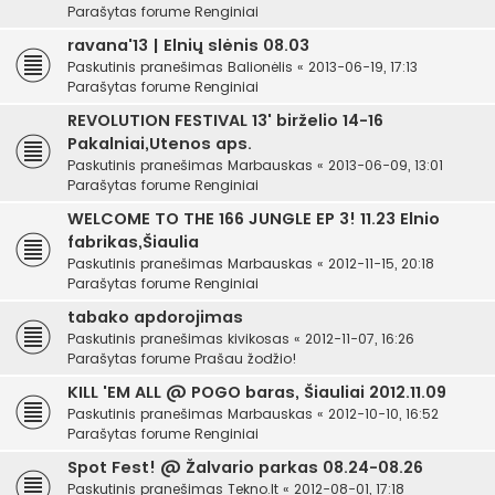
Parašytas forume
Renginiai
ravana'13 | Elnių slėnis 08.03
Paskutinis pranešimas
Balionėlis
«
2013-06-19, 17:13
Parašytas forume
Renginiai
REVOLUTION FESTIVAL 13' birželio 14-16
Pakalniai,Utenos aps.
Paskutinis pranešimas
Marbauskas
«
2013-06-09, 13:01
Parašytas forume
Renginiai
WELCOME TO THE 166 JUNGLE EP 3! 11.23 Elnio
fabrikas,Šiaulia
Paskutinis pranešimas
Marbauskas
«
2012-11-15, 20:18
Parašytas forume
Renginiai
tabako apdorojimas
Paskutinis pranešimas
kivikosas
«
2012-11-07, 16:26
Parašytas forume
Prašau žodžio!
KILL 'EM ALL @ POGO baras, Šiauliai 2012.11.09
Paskutinis pranešimas
Marbauskas
«
2012-10-10, 16:52
Parašytas forume
Renginiai
Spot Fest! @ Žalvario parkas 08.24-08.26
Paskutinis pranešimas
Tekno.lt
«
2012-08-01, 17:18