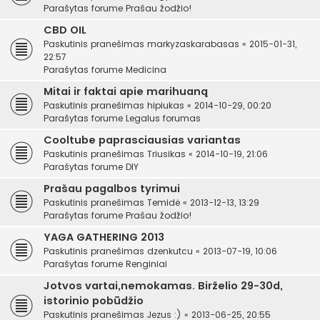
Parašytas forume
Prašau žodžio!
CBD OIL
Paskutinis pranešimas
markyzaskarabasas
«
2015-01-31,
22:57
Parašytas forume
Medicina
Mitai ir faktai apie marihuaną
Paskutinis pranešimas
hipiukas
«
2014-10-29, 00:20
Parašytas forume
Legalus forumas
Cooltube paprasciausias variantas
Paskutinis pranešimas
Triusikas
«
2014-10-19, 21:06
Parašytas forume
DIY
Prašau pagalbos tyrimui
Paskutinis pranešimas
Temidė
«
2013-12-13, 13:29
Parašytas forume
Prašau žodžio!
YAGA GATHERING 2013
Paskutinis pranešimas
dzenkutcu
«
2013-07-19, 10:06
Parašytas forume
Renginiai
Jotvos vartai,nemokamas. Birželio 29-30d,
istorinio pobūdžio
Paskutinis pranešimas
Jezus :)
«
2013-06-25, 20:55