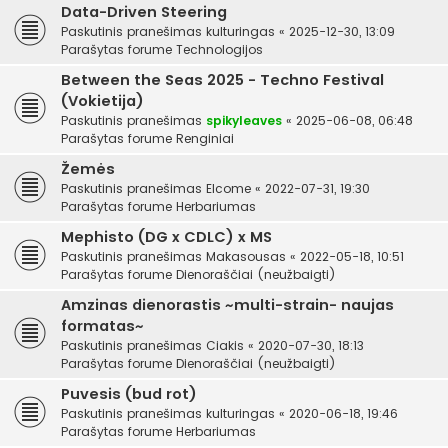
Data-Driven Steering
Paskutinis pranešimas
kulturingas
«
2025-12-30, 13:09
Parašytas forume
Technologijos
Between the Seas 2025 - Techno Festival
(Vokietija)
Paskutinis pranešimas
spikyleaves
«
2025-06-08, 06:48
Parašytas forume
Renginiai
Žemės
Paskutinis pranešimas
Elcome
«
2022-07-31, 19:30
Parašytas forume
Herbariumas
Mephisto (DG x CDLC) x MS
Paskutinis pranešimas
Makasousas
«
2022-05-18, 10:51
Parašytas forume
Dienoraščiai (neužbaigti)
Amzinas dienorastis ~multi-strain- naujas
formatas~
Paskutinis pranešimas
Ciakis
«
2020-07-30, 18:13
Parašytas forume
Dienoraščiai (neužbaigti)
Puvesis (bud rot)
Paskutinis pranešimas
kulturingas
«
2020-06-18, 19:46
Parašytas forume
Herbariumas