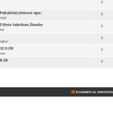
0
i
 Pakalniai,Utenos aps.
0
niai
 Elnio fabrikas,Šiaulia
0
iai
0
džio!
2.11.09
0
niai
8.26
0
Susisiekti su administ