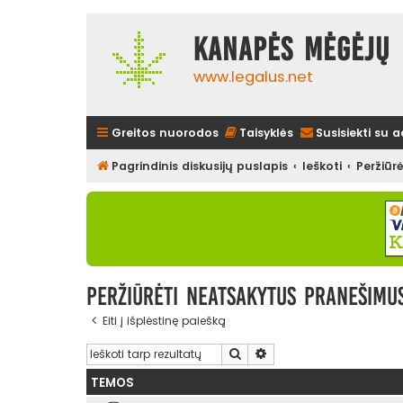
Kanapės mėgėjų 
www.legalus.net
Greitos nuorodos
Taisyklės
Susisiekti su 
Pagrindinis diskusijų puslapis
Ieškoti
Peržiūr
Peržiūrėti neatsakytus pranešimu
Eiti į išplėstinę paiešką
Ieškoti
Išplėstinė paieška
TEMOS