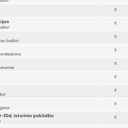
džio!
0
ijos
0
odžio!
0
šau žodžio!
0
ume
Medicina
0
 forumas
0
0
žio!
0
giniai
-30d, istorinio pobūdžio
0
i