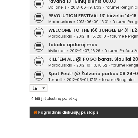
ravana'13 | Elnių slėnis 08.03
Balionėlis
»
2013-06-19, 17:13
» forume
Renginia
REVOLUTION FESTIVAL 13' birželio 14-16
Marbauskas
»
2013-06-09, 13:01
» forume
Rengi
WELCOME TO THE 166 JUNGLE EP 3! 11.23
Marbauskas
»
2012-11-15, 20:18
» forume
Rengin
tabako apdorojimas
kivikosas
»
2012-11-07, 16:26
» forume
Prašau žo
KILL 'EM ALL @ POGO baras, Šiauliai 201
Marbauskas
»
2012-10-10, 16:52
» forume
Rengi
Spot Fest! @ Žalvario parkas 08.24-0
Tekno.lt
»
2012-08-01, 17:18
» forume
Renginiai
Eiti į išplėstinę paiešką
Pagrindinis diskusijų puslapis