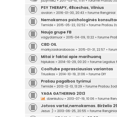
jazymilk2
»
2017-03-10, 11:51
» forume
Prašau žo
PSY THERAPY, 48cechas, Vilnius
avalon
»
2016-01-30, 20:43
» forume
Renginiai
Nemokamos psichologinės konsultac
Temidė
»
2015-05-22, 02:52
» forume
Prašau ž
Nauja grupe FB
vagydarnuor
»
2015-04-09, 13:22
» forume
Pra
CBD OIL
markyzaskarabasas
»
2015-01-31, 22:57
» for
Mitai ir faktai apie marihuaną
hipiukas
»
2014-10-29, 00:20
» forume
Legalus
Cooltube paprasciausias variantas
Triusikas
»
2014-10-19, 21:06
» forume
DIY
Prašau pagalbos tyrimui
Temidė
»
2013-12-13, 13:29
» forume
Prašau žod
YAGA GATHERING 2013
dzenkutcu
»
2013-07-19, 10:06
» forume
Ren
Jotvos vartai,nemokamas. Birželio 29
Jezus :)
»
2013-06-25, 20:55
» forume
Renginia