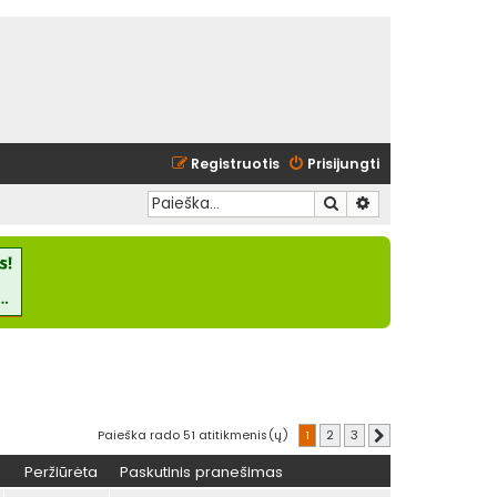
Registruotis
Prisijungti
Ieškoti
Išplėstinė paieška
Paieška rado 51 atitikmenis(ų)
1
2
3
Kitas
Peržiūrėta
Paskutinis pranešimas