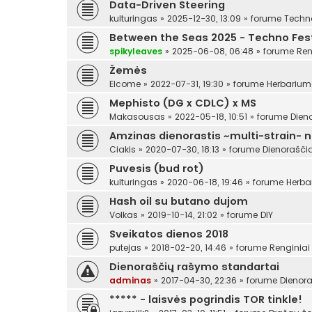
Data-Driven Steering
kulturingas
»
2025-12-30, 13:09
» forume
Techn
Between the Seas 2025 - Techno Festi
spikyleaves
»
2025-06-08, 06:48
» forume
Ren
Žemės
Elcome
»
2022-07-31, 19:30
» forume
Herbariu
Mephisto (DG x CDLC) x MS
Makasousas
»
2022-05-18, 10:51
» forume
Dien
Amzinas dienorastis ~multi-strain- 
Ciakis
»
2020-07-30, 18:13
» forume
Dienoraščia
Puvesis (bud rot)
kulturingas
»
2020-06-18, 19:46
» forume
Herba
Hash oil su butano dujom
Volkas
»
2019-10-14, 21:02
» forume
DIY
Sveikatos dienos 2018
putejas
»
2018-02-20, 14:46
» forume
Renginiai
Dienoraščių rašymo standartai
adminas
»
2017-04-30, 22:36
» forume
Dienora
***** - laisvės pogrindis TOR tinkle!