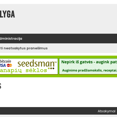
lyga
administracija
ėti neatsakytus pranešimus
s
Atsakymai