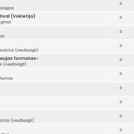
0
ologijos
val (Vokietija)
0
giniai
0
mas
0
oraščiai (neužbaigti)
naujas formatas~
0
i (neužbaigti)
0
riumas
0
0
0
ščiai (neužbaigti)
0