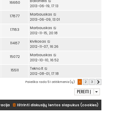
Balionėlis
16680
2013-06-19, 17:13
Marbauskas
17877
2013-06-09, 13:01
Marbauskas
17183
2012-11-15, 20:18
kivikosas
11487
2012-11-07, 16:26
Marbauskas
15072
2012-10-10, 16:52
Tekno.lt
15511
2012-08-01, 17:18
Paieška rado 51 atitikmenis(ų)
1
2
3
Kitas
Pereiti į
racija
Ištrinti diskusijų lentos slapukus (cookies)