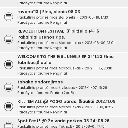
Parašytas forume
Renginiai
ravana'13 | Elnių slėnis 08.03
Paskutinis pranešimas
Balionėlis
«
2013-06-19, 17:13
Parašytas forume
Renginiai
REVOLUTION FESTIVAL 13' birželio 14-16
Pakalniai,Utenos aps.
Paskutinis pranešimas
Marbauskas
«
2013-06-09, 13:01
Parašytas forume
Renginiai
WELCOME TO THE 166 JUNGLE EP 3! 11.23 Elnio
fabrikas,Šiaulia
Paskutinis pranešimas
Marbauskas
«
2012-11-15, 20:18
Parašytas forume
Renginiai
tabako apdorojimas
Paskutinis pranešimas
kivikosas
«
2012-11-07, 16:26
Parašytas forume
Prašau žodžio!
KILL 'EM ALL @ POGO baras, Šiauliai 2012.11.09
Paskutinis pranešimas
Marbauskas
«
2012-10-10, 16:52
Parašytas forume
Renginiai
Spot Fest! @ Žalvario parkas 08.24-08.26
Paskutinis pranešimas
Tekno.lt
«
2012-08-01, 17:18