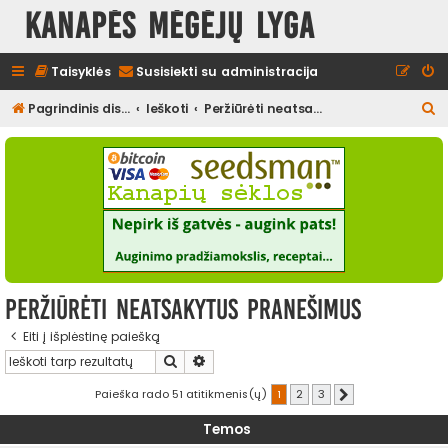
Kanapės mėgėjų lyga
Taisyklės
Susisiekti su administracija
I
Pagrindinis diskusijų puslapis
Ieškoti
Peržiūrėti neatsakytus pranešimus
e
š
k
o
t
i
Peržiūrėti neatsakytus pranešimus
Eiti į išplėstinę paiešką
Ieškoti
Išplėstinė paieška
Paieška rado 51 atitikmenis(ų)
1
2
3
Kitas
Temos