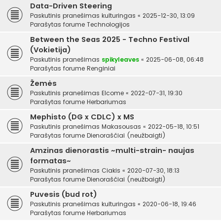
Data-Driven Steering
Paskutinis pranešimas
kulturingas
«
2025-12-30, 13:09
Parašytas forume
Technologijos
Between the Seas 2025 - Techno Festival
(Vokietija)
Paskutinis pranešimas
spikyleaves
«
2025-06-08, 06:48
Parašytas forume
Renginiai
Žemės
Paskutinis pranešimas
Elcome
«
2022-07-31, 19:30
Parašytas forume
Herbariumas
Mephisto (DG x CDLC) x MS
Paskutinis pranešimas
Makasousas
«
2022-05-18, 10:51
Parašytas forume
Dienoraščiai (neužbaigti)
Amzinas dienorastis ~multi-strain- naujas
formatas~
Paskutinis pranešimas
Ciakis
«
2020-07-30, 18:13
Parašytas forume
Dienoraščiai (neužbaigti)
Puvesis (bud rot)
Paskutinis pranešimas
kulturingas
«
2020-06-18, 19:46
Parašytas forume
Herbariumas