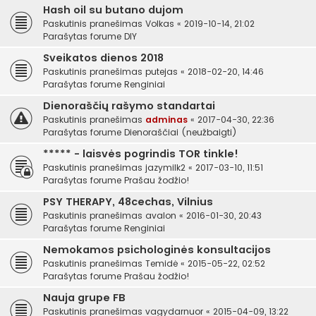
Hash oil su butano dujom
Paskutinis pranešimas
Volkas
«
2019-10-14, 21:02
Parašytas forume
DIY
Sveikatos dienos 2018
Paskutinis pranešimas
putejas
«
2018-02-20, 14:46
Parašytas forume
Renginiai
Dienoraščių rašymo standartai
Paskutinis pranešimas
adminas
«
2017-04-30, 22:36
Parašytas forume
Dienoraščiai (neužbaigti)
***** - laisvės pogrindis TOR tinkle!
Paskutinis pranešimas
jazymilk2
«
2017-03-10, 11:51
Parašytas forume
Prašau žodžio!
PSY THERAPY, 48cechas, Vilnius
Paskutinis pranešimas
avalon
«
2016-01-30, 20:43
Parašytas forume
Renginiai
Nemokamos psichologinės konsultacijos
Paskutinis pranešimas
Temidė
«
2015-05-22, 02:52
Parašytas forume
Prašau žodžio!
Nauja grupe FB
Paskutinis pranešimas
vagydarnuor
«
2015-04-09, 13:22